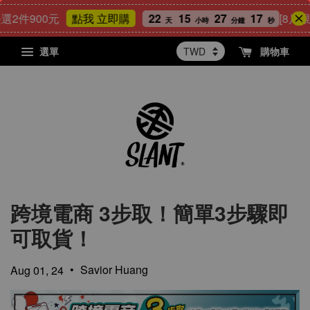
2件900元
22
15
27
16
[8月限
點我 立即購
天
小時
分鐘
秒
選單
購物車
跨境電商 3步取！簡單3步驟即
可取貨！
•
Savior Huang
Aug 01, 24