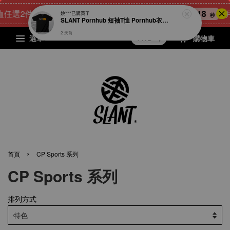
任選2件900元
22
18
12
18
[8
點我 立即購
姚***
已購買了
天
小時
分鐘
秒
SLANT Pornhub 短袖T恤 Pornhub衣服 宅男專屬T恤 成人T恤 男人的T恤 很78的T恤 男人幫 限量出品
2 天前
選單
購物車
›
首頁
CP Sports 系列
CP Sports 系列
排列方式