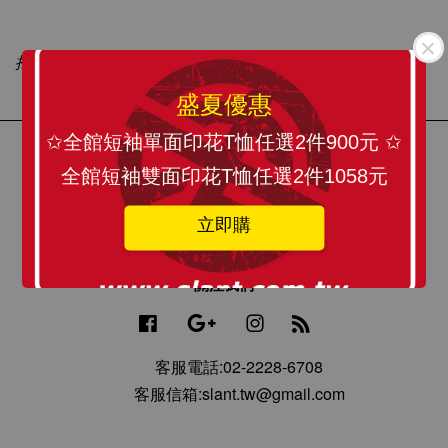
抱歉，該類別還未有任何商品。
盛夏優惠
✩全館短袖單面印花T恤任選2件900元 ✩
聯絡我們/預約店取
全館短袖雙面印花T恤任選2件1058元
實體門市/地圖
立即購
聯絡我們
關注我們
Facebook
Google
Instagram
RSS
客服電話:02-2228-6708
客服信箱:slant.tw@gmail.com