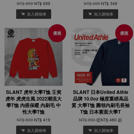
NT$ 899
NT$ 699
NT$ 499
NT$ 349
加入購物車
加入購物車
優惠
優惠
SLANT 虎年大學T恤 壬寅
SLANT 日本United Athle
虎年 虎虎生風 2022潮流大
品牌 10.0oz 極度重磅高品
學T恤 內搭保暖 內刷毛 中
質 大學T恤 圓領內刷毛長袖
性大學T恤
T恤 日本素面大學T
NT$ 599
NT$ 419
NT$ 990
從
NT$ 480
起
加入購物車
加入購物車