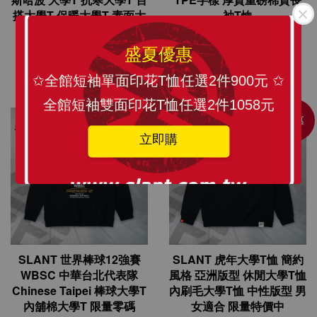
搭大學T 保暖大學T 素面大
袖T恤
學T 現貨出清搶便宜
NT$ 599
NT$ 419
NT$ 760
從
NT$ 330
起
盛夏優惠
加入購物車
加入購物車
✩全館短袖單面印花T恤任選2件900元 ✩
全館短袖雙面印花T恤任選2件1058元
優惠
立即購
SLANT 世界棒球12強賽
SLANT 虎年大學T恤 簡約
WBSC 中華台北代表隊
風格 亞洲版型 休閒大學T恤
Chinese Taipei 棒球大學T
內刷毛大學T恤 中性版型 男
內舖棉大學T 限量零碼
女適合 限量特價中