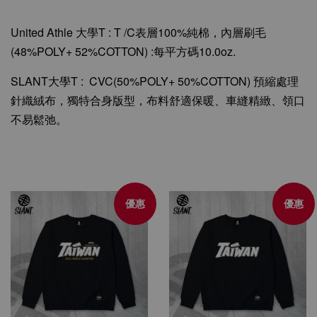
United Athle
大學T :
T
/C
表層100%純棉，內層
刷毛
(48%POLY+ 52%COTTON)
:每平方碼10.0oz.
SLANT
大學T :
CVC(50%POLY+ 50%COTTON) 預縮處理
針織絨布，獨特合身版型，布料舒適保暖、車縫精緻、領口
不易鬆弛。
優惠
優惠