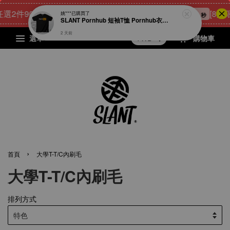
2件900元
22
23
24
5
[8月限
點我 立即購
姚***
已購買了
天
小時
分鐘
秒
SLANT Pornhub 短袖T恤 Pornhub衣服 宅男專屬T恤 成人T恤 男人的T恤 很78的T恤 男人幫 限量出品
2 天前
選單
購物車
›
首頁
大學T-T/C內刷毛
大學T-T/C內刷毛
排列方式