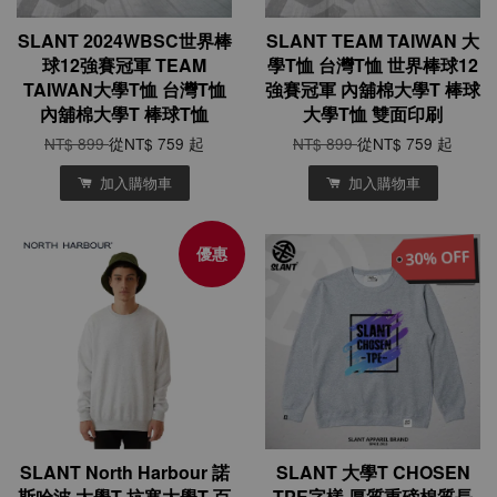
SLANT 2024WBSC世界棒
SLANT TEAM TAIWAN 大
球12強賽冠軍 TEAM
學T恤 台灣T恤 世界棒球12
TAIWAN大學T恤 台灣T恤
強賽冠軍 內舖棉大學T 棒球
內舖棉大學T 棒球T恤
大學T恤 雙面印刷
NT$ 899
從
NT$ 759
起
NT$ 899
從
NT$ 759
起
加入購物車
加入購物車
優惠
SLANT North Harbour 諾
SLANT 大學T CHOSEN
斯哈波 大學T 抗寒大學T 百
TPE字樣 厚質重磅棉質長