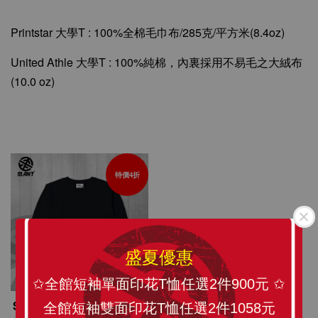
Printstar 大學T : 100%全棉毛巾布/285克/平方米(8.4oz)
United Athle 大學T : 1
00%純棉，內裏採用不易毛之大絨布
(
10.0 oz)
特價4折
盛夏優惠
✩全館短袖單面印花T恤任選2件900元 ✩
SLANT 大學T 簡約風格 時
全館短袖雙面印花T恤任選2件1058元