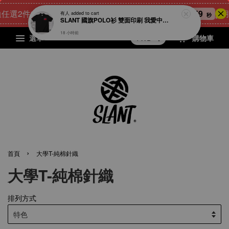
任選2件900元
24
0
34
59
[8
點我 立即購
有人
added to cart
天
小時
分鐘
秒
SLANT 國旗POLO衫 雙面印刷 我愛中華民國 中華民國POLO衫 短袖POLO衫 愛台灣 台灣加油 多色可選
18 小時前
選單
購物車
›
首頁
大學T-純棉針織
大學T-純棉針織
排列方式