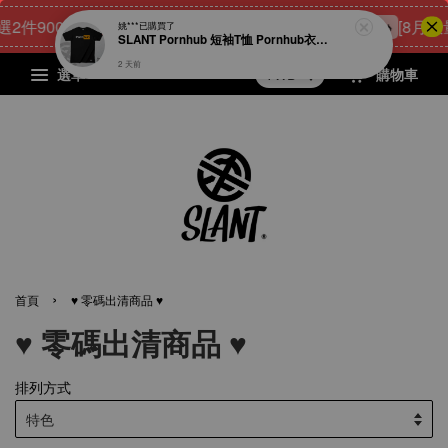
件900元
22
20
23
45
[8月限量
點我 立即購
姚***
已購買了
天
小時
分鐘
秒
SLANT Pornhub 短袖T恤 Pornhub衣服 宅男專屬T恤 成人T恤 男人的T恤 很78的T恤 男人幫 限量出品
2 天前
選單
購物車
›
首頁
♥ 零碼出清商品 ♥
♥ 零碼出清商品 ♥
排列方式