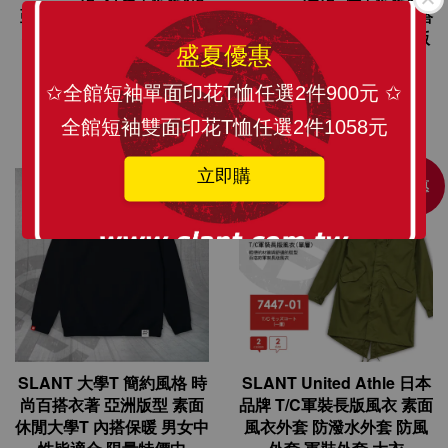
亞洲版型 素面休閒外套 內
亞洲版型 素面休閒帽T 內搭
搭保暖外套 男女中性外套
長袖帽T 內舖棉帽T 中性版
盛夏優惠
限量特價中
型 男女適合 限量特價中
NT$ 1,080
NT$ 432
NT$ 899
NT$ 360
✩全館短袖單面印花T恤任選2件900元 ✩
加入購物車
加入購物車
全館短袖雙面印花T恤任選2件1058元
立即購
優惠
特價4折
SLANT 大學T 簡約風格 時
SLANT United Athle 日本
尚百搭衣著 亞洲版型 素面
品牌 T/C軍裝長版風衣 素面
休閒大學T 內搭保暖 男女中
風衣外套 防潑水外套 防風