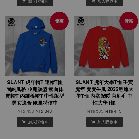
加入購物車
加入購物車
優惠
優惠
SLANT 虎年帽T 連帽T恤
SLANT 虎年大學T恤 壬寅
簡約風格 亞洲版型 素面休
虎年 虎虎生風 2022潮流大
閒帽T 內舖棉帽T 中性版型
學T恤 內搭保暖 內刷毛 中
男女適合 限量特價中
性大學T恤
NT$ 499
NT$ 349
NT$ 599
NT$ 419
加入購物車
加入購物車