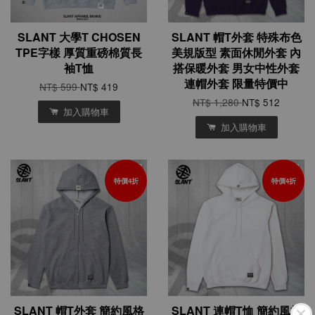
SLANT 大學T CHOSEN
SLANT 帽T外套 特殊布色
TPE字樣 厚質重磅棉質長
美規版型 素面休閒外套 內
袖T恤
搭保暖外套 男女中性外套
連帽外套 限量特價中
NT$ 599
NT$ 419
NT$ 1,280
NT$ 512
加入購物車
加入購物車
特價4折
特價4折
SLANT 帽T外套 簡約風格
SLANT 連帽T恤 簡約風格