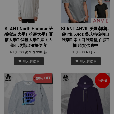
SLANT North Harbour 諾
SLANT ANVIL 美國潮牌口
斯哈波 大學T 抗寒大學T 百
袋T恤 5.4oz 美式精梳棉口
搭大學T 保暖大學T 素面大
袋潮T 素面口袋造型 百搭T
學T 現貨出清搶便宜
恤 現貨供應中
NT$ 760
從
NT$ 330
起
NT$ 490
NT$ 299
加入購物車
加入購物車
特價4折