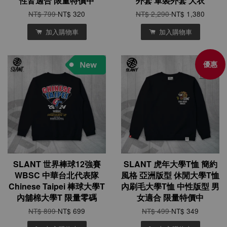
性皆適合 限量特價中
外套 軍裝外套 大衣
NT$ 799
NT$ 320
NT$ 2,290
NT$ 1,380
加入購物車
加入購物車
優惠
SLANT 世界棒球12強賽
SLANT 虎年大學T恤 簡約
WBSC 中華台北代表隊
風格 亞洲版型 休閒大學T恤
Chinese Taipei 棒球大學T
內刷毛大學T恤 中性版型 男
內舖棉大學T 限量零碼
女適合 限量特價中
NT$ 899
NT$ 699
NT$ 499
NT$ 349