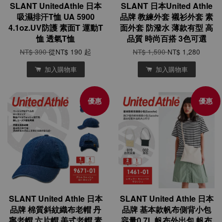
SLANT UnitedAthle 日本
SLANT 日本United Athle
吸濕排汗T恤 UA 5900
品牌 教練外套 襯衫外套 素
4.1oz.UV防護 素面T 運動T
面外套 防潑水 薄款有型 高
恤 透氣T恤
品質 時尚百搭 3色可選
NT$ 390
從
NT$ 190
起
NT$ 1,590
NT$ 1,280
加入購物車
加入購物車
優惠
優惠
SLANT United Athle 日本
SLANT United Athle 日本
品牌 棉質斜紋織布老帽 丹
品牌 基本款帆布側背小包
寧老帽 六片帽 美式老帽 素
容量0.7L 帆布外出包 帆布