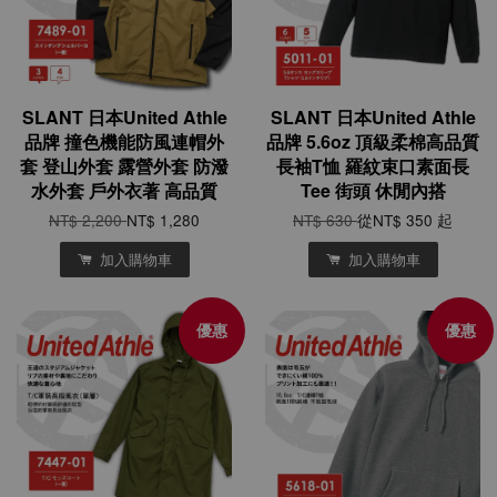
SLANT 日本United Athle
SLANT 日本United Athle
品牌 撞色機能防風連帽外
品牌 5.6oz 頂級柔棉高品質
套 登山外套 露營外套 防潑
長袖T恤 羅紋束口素面長
水外套 戶外衣著 高品質
Tee 街頭 休閒內搭
NT$ 2,200
NT$ 1,280
NT$ 630
從
NT$ 350
起
加入購物車
加入購物車
優惠
優惠