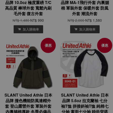
品牌 10.0oz 極度重磅 T/C
品牌 MA-1飛行外套 內裏舖
高品質 棒球外套 寬鬆內刷
棉 軍裝外套 保暖外套 防風
毛外套 復古外套
外套 潮流外套
NT$ 1,480
NT$ 990
NT$ 2,000
NT$ 1,580
加入購物車
加入購物車
優惠
優惠
SLANT United Athle 日本
SLANT United Athle 日本
品牌 撞色機能防風連帽外
品牌 5.6oz 拉克蘭袖 七分
套 登山露營外套 軍裝外套
袖T恤 拼接斜袖T恤 純棉七
內裏舖棉厚款 冬季必備品
分袖 素面七分袖 時尚穿搭