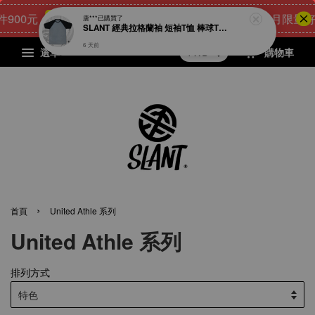
0元
25
9
20
52
[8月限量好禮]
點我 立即購
天
小時
分鐘
秒
選單
購物車
›
首頁
United Athle 系列
United Athle 系列
排列方式