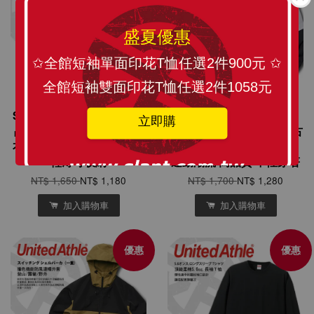
盛夏優惠
✩全館短袖單面印花T恤任選2件900元 ✩
全館短袖雙面印花T恤任選2件1058元
SLANT United Athle 日本
SLANT 日本品牌 United
立即購
品牌 運動外衣 連帽防風外
Athle 棉花狀尼龍 經典復古
衣 休閒外套 單車外衣 尼龍
立領運動外套 夾克有內裏
輕薄可收納
運動潮流 高品質 中性穿著
NT$ 1,650
NT$ 1,180
NT$ 1,700
NT$ 1,280
加入購物車
加入購物車
優惠
優惠