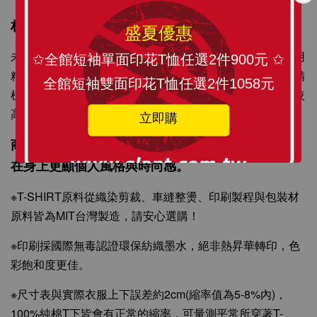
SLANT 素面中性 短袖T恤 百搭T恤 潮牌品質
100%精梳環紡棉 亞洲版型 經典合身12色可選
材質介紹-100%全精梳棉T
盛夏優惠
未處理的棉纖維含有許多雜質，纖維也長短不一，所以可用
✩全館短袖單面印花T恤任選2件900元 ✩
-
+
NT$ 199
精梳機將雜質除掉，梳理棉纖維，以紡出較更均勻精細的精
全館短袖雙面印花T恤任選2件1058元
NT$ 299
梳棉紗。精梳棉紗製成的衣服在質感、耐洗與耐用度都有較
高的品質水準，經多次洗滌不易起毛球，不易掉棉絮。
立即購
加入購物車
商品描述：訂製化圖像精心印刷，將 SLANT TEE穿
在身上更顯個人風格與時尚感。
※T-SHIRT原料從織染剪裁、車縫整燙、印刷製程與包裝材
原料皆為MIT台灣製造，請安心選購！
※印刷採國際無毒認證環保紡織墨水，絕非熱昇華轉印，色
彩飽和度更佳。
※尺寸表與實際衣服上下誤差約2cm(縮率值為5-8%內)，
100%純棉T下皆會有正常的縮率，可量測平常所穿著T-