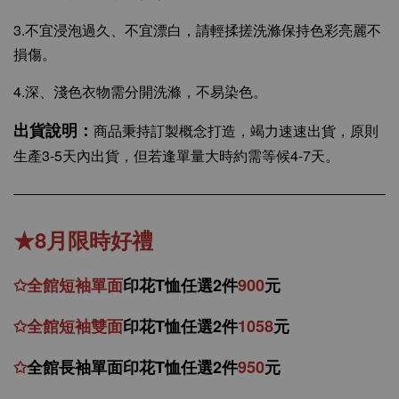
3.不宜浸泡過久、不宜漂白，請輕揉搓洗滌保持色彩亮麗不
損傷。
4.深、淺色衣物需分開洗滌，不易染色。
出貨說明：
商品秉持訂製概念打造，竭力速速出貨，原則
生產3-5天內出貨，但若逢單量大時約需等候4-7天。
★8月限時好禮
✩
全館
短
袖
單面
印花T恤任選2件
900
元
✩
全館
短袖
雙面
印花T恤
任
選
2件
1058
元
✩
全館
長袖單面印花T恤任
選2件
950
元