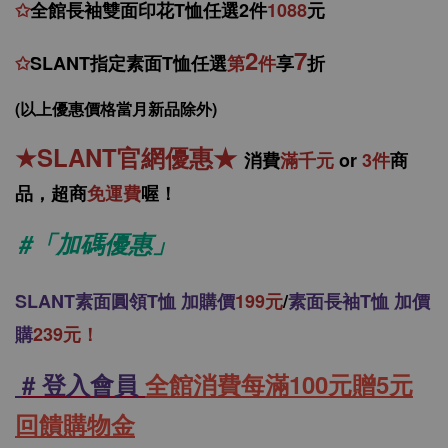
✩
全館
長袖雙面印花T恤任
選2件
1088
元
2
7
✩
SLANT指定素面T恤任選
第
件
享
折
(以上優惠價格當月新品除外)
★
SLANT官網優惠
★
消
費
滿千元
or
3件
商
品，
超商
免運費
喔！
#「加碼優惠」
SLANT
素面圓領T恤 加購價
199元
/
素面長袖T恤 加價
購
239元！
# 登入會員
全館消費每滿100元贈5元
回饋購物金