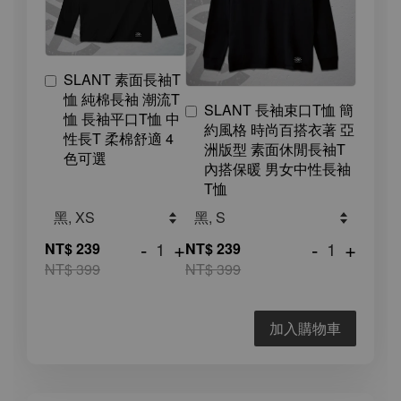
SLANT 素面長袖T
恤 純棉長袖 潮流T
SLANT 長袖束口T恤 簡
恤 長袖平口T恤 中
約風格 時尚百搭衣著 亞
性長T 柔棉舒適 4
洲版型 素面休閒長袖T
色可選
內搭保暖 男女中性長袖
T恤
-
+
-
+
NT$ 239
NT$ 239
NT$ 399
NT$ 399
加入購物車