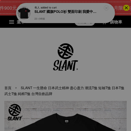
0元
23
19
33
38
[8月限量好禮]
點我 立即購
天
小時
分鐘
秒
選單
購物車
›
首頁
SLANT 一生懸命 日本武士精神 盡心盡力 潮流T恤 短袖T恤 日本T恤
武士T恤 純棉T恤 台灣自創品牌