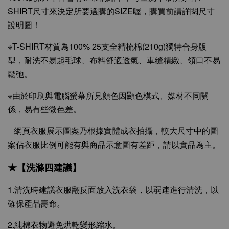
SHIRT尺寸來決定所要選購的SIZE喔，購買前請詳閱尺寸
說明圖！
※T-SHIRT材質為100% 25支全精梳棉(210g)獨特合身版
型，耐洗不易起毛球、布料舒適透氣、車縫精緻、領口不易
鬆弛。
※由於印刷與電腦螢幕所見顏色因顯色模式、媒材不同關
係，易有些微色差。
網頁衣服展示圖案乃根據實體成衣拍攝，較大尺寸中的圖
案佔衣服比例可能有與商品示意圖有差距，請以實品為主。
★【洗滌四建議】
1.清洗時建議衣服翻反面放入洗衣袋，以弱速進行清洗，以
確保產品壽命。
2.純棉衣物避免烘乾變形縮水。