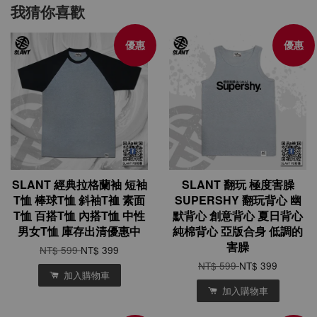
我猜你喜歡
優惠
優惠
SLANT 經典拉格蘭袖 短袖
SLANT 翻玩 極度害臊
T恤 棒球T恤 斜袖T裇 素面
SUPERSHY 翻玩背心 幽
T恤 百搭T恤 內搭T恤 中性
默背心 創意背心 夏日背心
男女T恤 庫存出清優惠中
純棉背心 亞版合身 低調的
害臊
NT$ 599
NT$ 399
NT$ 599
NT$ 399
加入購物車
加入購物車