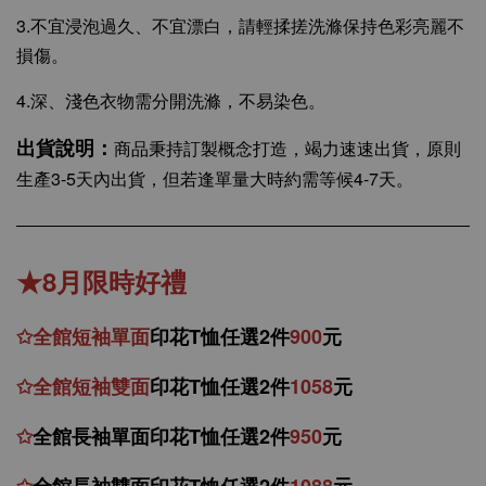
3.不宜浸泡過久、不宜漂白，請輕揉搓洗滌保持色彩亮麗不
損傷。
4.深、淺色衣物需分開洗滌，不易染色。
出貨說明：
商品秉持訂製概念打造，竭力速速出貨，原則
生產3-5天內出貨，但若逢單量大時約需等候4-7天。
★8月限時好禮
✩
全館
短
袖
單面
印花T恤任選2件
900
元
✩
全館
短袖
雙面
印花T恤
任
選
2件
1058
元
✩
全館
長袖單面印花T恤任
選2件
950
元