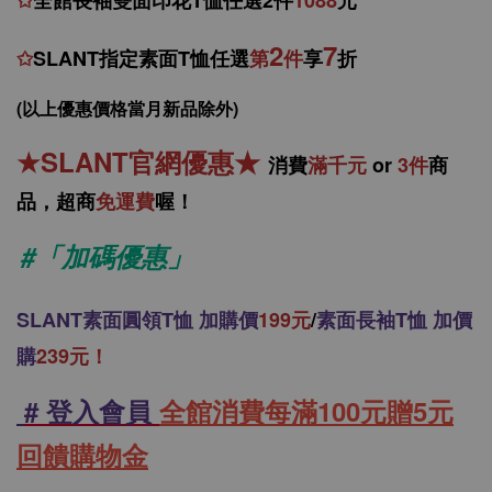
✩
全館
長袖雙面印花T恤任
選2件
1088
元
2
7
✩
SLANT指定素面T恤任選
第
件
享
折
(以上優惠價格當月新品除外)
★
SLANT官網優惠
★
消
費
滿千元
or
3件
商
品，
超商
免運費
喔！
#「加碼優惠」
SLANT
素面圓領T恤 加購價
199元
/
素面長袖T恤 加價
購
239元！
# 登入會員
全館消費每滿100元贈5元
回饋購物金