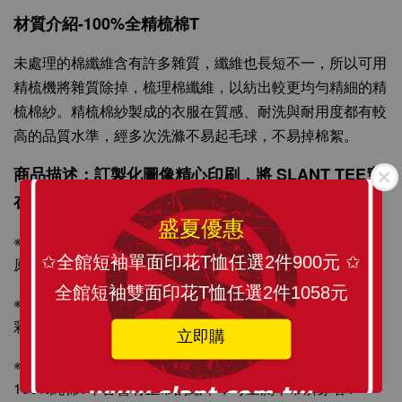
100%精梳環紡棉 亞洲版型 經典合身12色可選
材質介紹-100%全精梳棉T
未處理的棉纖維含有許多雜質，纖維也長短不一，所以可用
-
+
NT$ 199
精梳機將雜質除掉，梳理棉纖維，以紡出較更均勻精細的精
NT$ 299
梳棉紗。精梳棉紗製成的衣服在質感、耐洗與耐用度都有較
高的品質水準，經多次洗滌不易起毛球，不易掉棉絮。
加入購物車
商品描述：訂製化圖像精心印刷，將 SLANT TEE穿
在身上更顯個人風格與時尚感。
盛夏優惠
※T-SHIRT原料從織染剪裁、車縫整燙、印刷製程與包裝材
✩全館短袖單面印花T恤任選2件900元 ✩
原料皆為MIT台灣製造，請安心選購！
全館短袖雙面印花T恤任選2件1058元
※印刷採國際無毒認證環保紡織墨水，絕非熱昇華轉印，色
彩飽和度更佳。
立即購
※尺寸表與實際衣服上下誤差約2cm(縮率值為5-8%內)，
100%純棉T下皆會有正常的縮率，可量測平常所穿著T-