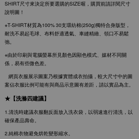
SHIRT尺寸來決定所要選購的SIZE喔，購買前請詳閱尺寸
說明圖！
※T-SHIRT材質為100% 30支環紡棉(250g)獨特合身版型，
耐洗不易起毛球、布料舒適透氣、車縫精緻、領口不易鬆
弛。
※由於印刷與電腦螢幕所見顏色因顯色模式、媒材不同關
係，易有些微色差。
網頁衣服展示圖案乃根據實體成衣拍攝，較大尺寸中的圖
案佔衣服比例可能有與商品示意圖有差距，請以實品為主。
★【洗滌四建議】
1.清洗時建議衣服翻反面放入洗衣袋，以弱速進行清洗，以
確保產品壽命。
2.純棉衣物避免烘乾變形縮水。