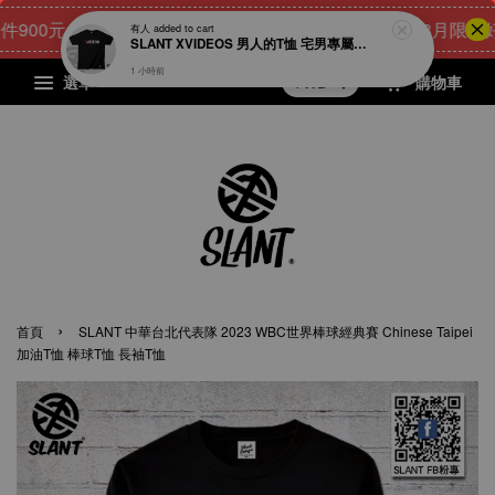
00元
24
23
20
33
[8月限量好禮
點我 立即購
天
小時
分鐘
秒
選單
購物車
›
首頁
SLANT 中華台北代表隊 2023 WBC世界棒球經典賽 Chinese Taipei
加油T恤 棒球T恤 長袖T恤