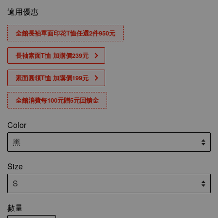
適用優惠
全館長袖單面印花T恤任選2件950元
長袖素面T恤 加購價239元
素面圓領T恤 加購價199元
全館消費每100元贈5元回饋金
Color
Size
數量