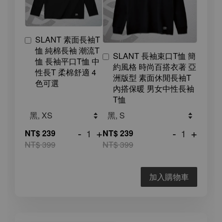
SLANT 素面長袖T
恤 純棉長袖 潮流T
SLANT 長袖束口T恤 簡
恤 長袖平口T恤 中
約風格 時尚百搭衣著 亞
性長T 柔棉舒適 4
洲版型 素面休閒長袖T
色可選
內搭保暖 男女中性長袖
T恤
-
+
-
+
NT$ 239
NT$ 239
NT$ 399
NT$ 399
加入購物車