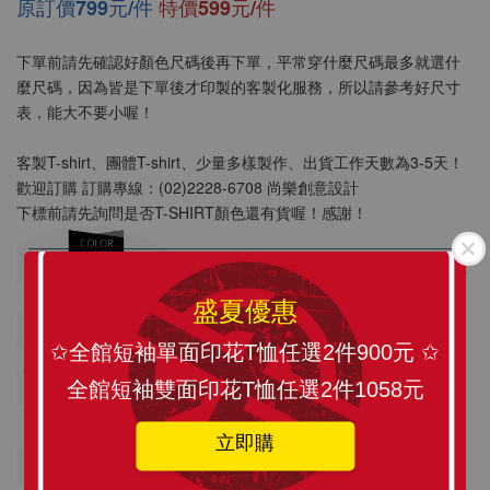
原訂價799元/件
特價599元/件
下單前請先確認好顏色尺碼後再下單，平常穿什麼尺碼最多就選什
麼尺碼，因為皆是下單後才印製的客製化服務，所以請參考好尺寸
表，能大不要小喔！
SLANT 素面中性 短袖T恤 百搭T恤 潮牌品質
客製T-shirt、團體T-shirt、少量多樣製作、出貨工作天數為3-5天！
100%精梳環紡棉 亞洲版型 經典合身12色可選
歡迎訂購 訂購專線：(02)2228-6708 尚樂創意設計
下標前請先詢問是否T-SHIRT顏色還有貨喔！感謝！
-
+
NT$ 199
NT$ 299
盛夏優惠
✩全館短袖單面印花T恤任選2件900元 ✩
加入購物車
全館短袖雙面印花T恤任選2件1058元
立即購