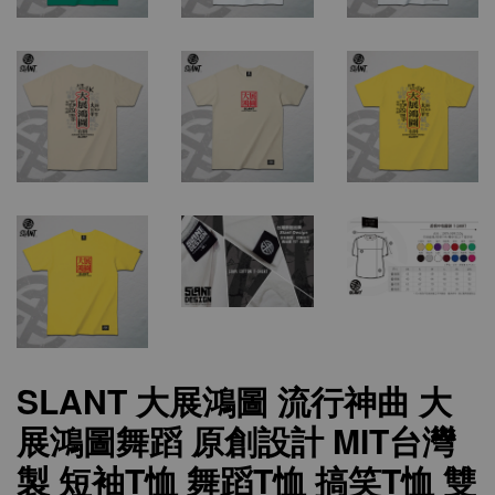
SLANT 大展鴻圖 流行神曲 大
展鴻圖舞蹈 原創設計 MIT台灣
製 短袖T恤 舞蹈T恤 搞笑T恤 雙