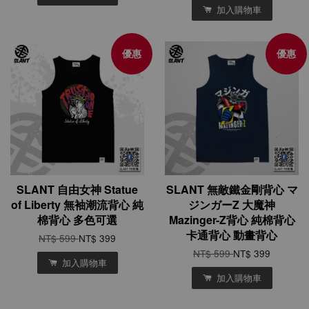
加入購物車
優惠
優惠
SLANT 自由女神 Statue
SLANT 無敵鐵金剛背心 マ
of Liberty 無袖潮流背心 純
ジンガーZ 大魔神
棉背心 多色可選
Mazinger-Z背心 純棉背心
卡通背心 動畫背心
NT$ 599
NT$ 399
NT$ 599
NT$ 399
加入購物車
加入購物車