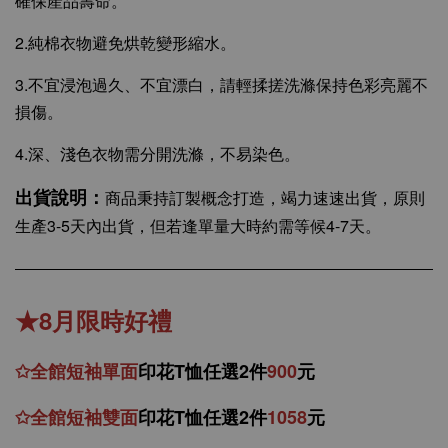
確保產品壽命。
2.純棉衣物避免烘乾變形縮水。
3.不宜浸泡過久、不宜漂白，請輕揉搓洗滌保持色彩亮麗不
損傷。
4.深、淺色衣物需分開洗滌，不易染色。
出貨說明：
商品秉持訂製概念打造，竭力速速出貨，原則
生產3-5天內出貨，但若逢單量大時約需等候4-7天。
★8月限時好禮
✩
全館
短
袖
單面
印花T恤任選2件
900
元
✩
全館
短袖
雙面
印花T恤
任
選
2件
1058
元