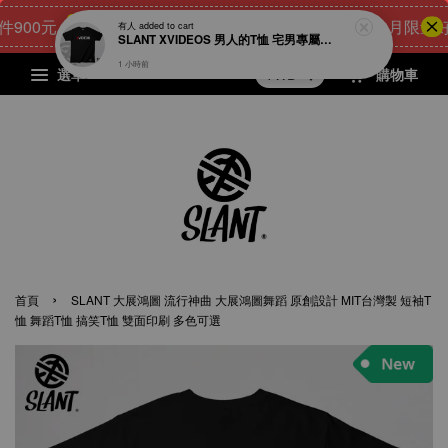
0元
24
23
14
53
[8月限量好禮]
點我 立即購
天
小時
分鐘
秒
選單
購物車
›
首頁
SLANT 大展鴻圖 流行神曲 大展鴻圖舞蹈 原創設計 MIT台灣製 短袖T
恤 舞蹈T恤 搞笑T恤 雙面印刷 多色可選