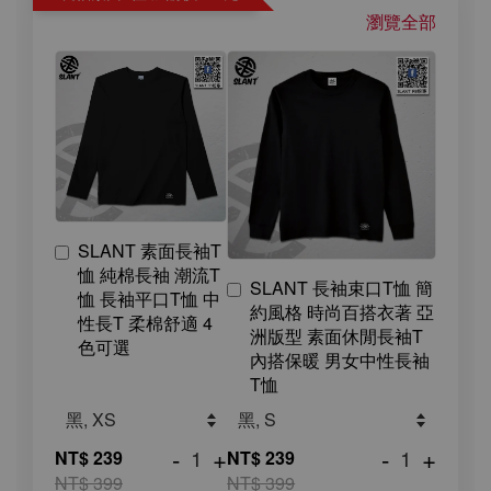
瀏覽全部
SLANT 素面長袖T
恤 純棉長袖 潮流T
SLANT 長袖束口T恤 簡
恤 長袖平口T恤 中
約風格 時尚百搭衣著 亞
性長T 柔棉舒適 4
洲版型 素面休閒長袖T
色可選
內搭保暖 男女中性長袖
T恤
-
+
-
+
NT$ 239
NT$ 239
NT$ 399
NT$ 399