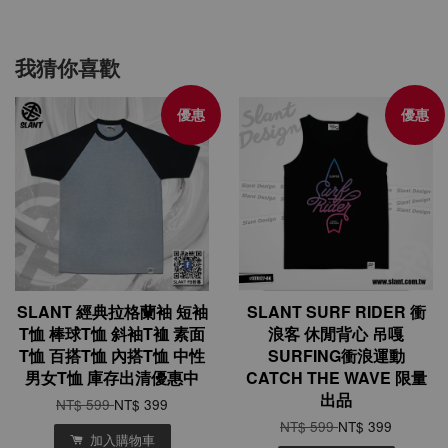
我猜你喜歡
優惠
優惠
SLANT 經典拉格蘭袖 短袖
SLANT SURF RIDER 衝
T恤 棒球T恤 斜袖T裇 素面
浪客 休閒背心 吊嘎
T恤 百搭T恤 內搭T恤 中性
SURFING衝浪運動
男女T恤 庫存出清優惠中
CATCH THE WAVE 限量
出品
NT$ 599
NT$ 399
NT$ 599
NT$ 399
加入購物車