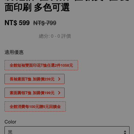
面印刷 多色可選
NT$ 599
NT$ 799
總分:
0
-
0
評價
適用優惠
全館短袖雙面印花T恤任選2件1058元
長袖素面T恤 加購價239元
素面圓領T恤 加購價199元
全館消費每100元贈5元回饋金
Color