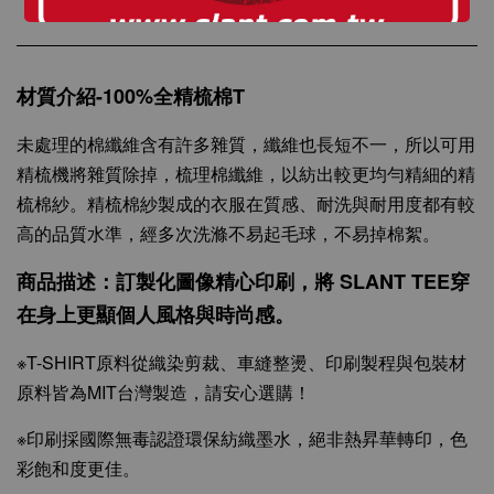
材質介紹-100%全精梳棉T
未處理的棉纖維含有許多雜質，纖維也長短不一，所以可用
精梳機將雜質除掉，梳理棉纖維，以紡出較更均勻精細的精
梳棉紗。精梳棉紗製成的衣服在質感、耐洗與耐用度都有較
高的品質水準，經多次洗滌不易起毛球，不易掉棉絮。
商品描述：訂製化圖像精心印刷，將 SLANT TEE穿
在身上更顯個人風格與時尚感。
※T-SHIRT原料從織染剪裁、車縫整燙、印刷製程與包裝材
原料皆為MIT台灣製造，請安心選購！
※印刷採國際無毒認證環保紡織墨水，絕非熱昇華轉印，色
彩飽和度更佳。