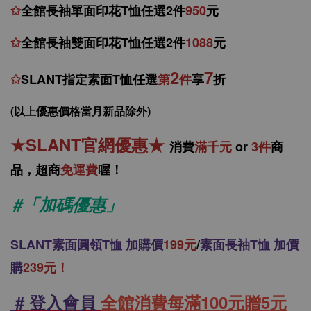
✩
全館
長袖單面印花T恤任
選2件
950
元
✩
全館
長袖雙面印花T恤任
選2件
1088
元
2
7
✩
SLANT指定素面T恤任選
第
件
享
折
(以上優惠價格當月新品除外)
★
SLANT官網優惠
★
消
費
滿千元
or
3件
商
品，
超商
免運費
喔！
#「加碼優惠」
SLANT
素面圓領T恤 加購價
199元
/
素面長袖T恤 加價
購
239元！
# 登入會員
全館消費每滿100元贈5元