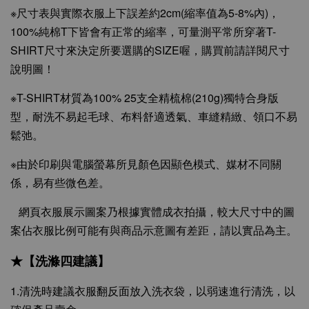
※尺寸表與實際衣服上下誤差約2cm(縮率值為5-8%內)，
100%純棉T下皆會有正常的縮率，可量測平常所穿著T-
SHIRT尺寸來決定所要選購的SIZE喔，購買前請詳閱尺寸
說明圖！
※T-SHIRT材質為100% 25支全精梳棉(210g)獨特合身版
型，耐洗不易起毛球、布料舒適透氣、車縫精緻、領口不易
鬆弛。
※由於印刷與電腦螢幕所見顏色因顯色模式、媒材不同關
係，易有些微色差。
網頁衣服展示圖案乃根據實體成衣拍攝，較大尺寸中的圖
案佔衣服比例可能有與商品示意圖有差距，請以實品為主。
★【洗滌四建議】
1.清洗時建議衣服翻反面放入洗衣袋，以弱速進行清洗，以