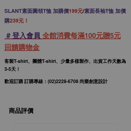
SLANT
素面圓領T恤 加購價
199元
/
素面長袖T恤 加價
購
239元！
# 登入會員
全館消費每滿100元贈5元
回饋購物金
客製T-shirt、團體T-shirt、少量多樣製作、出貨工作天數為
3-5天！
歡迎訂購 訂購專線：(02)2228-6708 尚樂創意設計
商品評價