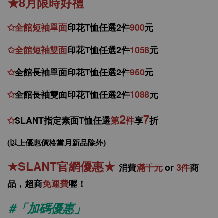
★8月限時好禮
✩
全館
短
袖
單面
印花T恤任選2件
900
元
✩
全館
短袖
雙面
印花T恤
任
選
2件
1058
元
✩
全館
長袖單面印花T恤任
選2件
950
元
✩
全館
長袖雙面印花T恤任
選2件
1088
元
2
7
✩
SLANT指定素面T恤任選
第
件
享
折
(以上優惠價格當月新品除外)
★
SLANT官網優惠
★
消
費
滿千元
or
3件
商
品，
超商
免運費
喔！
#「加碼優惠」