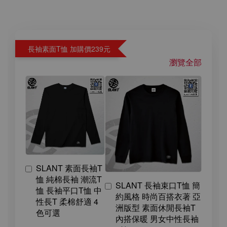
長袖素面T恤 加購價239元
瀏覽全部
SLANT 素面長袖T
恤 純棉長袖 潮流T
SLANT 長袖束口T恤 簡
恤 長袖平口T恤 中
約風格 時尚百搭衣著 亞
性長T 柔棉舒適 4
洲版型 素面休閒長袖T
色可選
內搭保暖 男女中性長袖