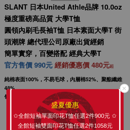
SLANT 日本United Athle品牌 10.0oz
極度重磅高品質 大學T恤
圓領內刷毛長袖T恤 日本素面大學T 街
頭潮牌 總代理公司原廠出貨經銷
簡單實穿，百變搭配 經典大學T
官方售價 990元
經銷優惠價 480元
起
SLANT 素面中性 短袖T恤 百搭T恤 潮牌品質
100%精梳環紡棉 亞洲版型 經典合身12色可選
純棉表面100%，不易毛球，內層棉52%、聚酯纖維
48%
領口加強雙針縫線設計，耐洗耐穿，不易鬆脫
-
+
NT$ 199
盛夏優惠
NT$ 299
✩全館短袖單面印花T恤任選2件900元 ✩
加入購物車
全館短袖雙面印花T恤任選2件1058元