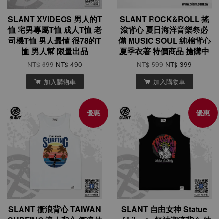
SLANT XVIDEOS 男人的T
SLANT ROCK&ROLL 搖
恤 宅男專屬T恤 成人T恤 老
滾背心 夏日海洋音樂祭必
司機T恤 男人最懂 很78的T
備 MUSIC SOUL 純棉背心
恤 男人幫 限量出品
夏季衣著 特價商品 搶購中
NT$ 699
NT$ 490
NT$ 599
NT$ 399
加入購物車
加入購物車
優惠
優惠
SLANT 衝浪背心 TAIWAN
SLANT 自由女神 Statue