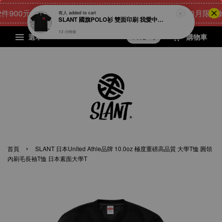
00元
24
5
39
41
[8月限量好禮
點我 立即購
天
小時
分鐘
秒
選單
購物車
›
首頁
SLANT 日本United Athle品牌 10.0oz 極度重磅高品質 大學T恤 圓領
內刷毛長袖T恤 日本素面大學T