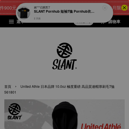
00元
22
16
27
2
[8月限量好禮]
點我 立即購
天
小時
分鐘
秒
選單
購物車
›
首頁
United Athle 日本品牌 10.0oz 極度重磅 高品質連帽厚刷毛T恤
561801