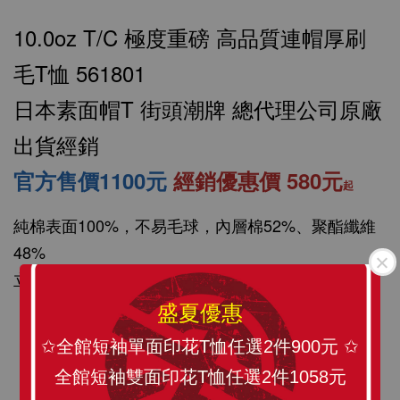
10.0oz T/C 極度重磅 高品質連帽厚刷
毛T恤 561801
日本素面帽T 街頭潮牌 總代理公司原廠
出貨經銷
官方售價1100元
經銷優惠價 580元
起
SLANT 素面中性 短袖T恤 百搭T恤 潮牌品質
100%精梳環紡棉 亞洲版型 經典合身12色可選
純棉表面100%，不易毛球，內層棉52%、聚酯纖維
48%
-
+
NT$ 199
立體有形，帽子雙層設計前置斜叉式口袋
NT$ 299
盛夏優惠
✩全館短袖單面印花T恤任選2件900元 ✩
加入購物車
全館短袖雙面印花T恤任選2件1058元