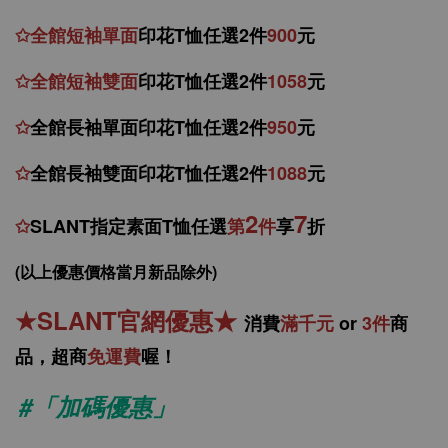
✩
全館
短
袖
單面
印花T恤任選2件
900
元
✩
全館
短袖
雙面
印花T恤
任
選
2件
1058
元
✩
全館
長袖單面印花T恤任
選2件
950
元
✩
全館
長袖雙面印花T恤任
選2件
1088
元
2
7
✩
SLANT指定素面T恤任選
第
件
享
折
(以上優惠價格當月新品除外)
★
SLANT官網優惠
★
消
費
滿千元
or
3件
商
品，
超商
免運費
喔！
#「加碼優惠」