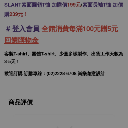
SLANT
素面圓領T恤 加購價
199元
/
素面長袖T恤 加價
購
239元！
# 登入會員
全館消費每滿100元贈5元
回饋購物金
客製T-shirt、團體T-shirt、少量多樣製作、出貨工作天數為
3-5天！
歡迎訂購 訂購專線：(02)2228-6708 尚樂創意設計
商品評價