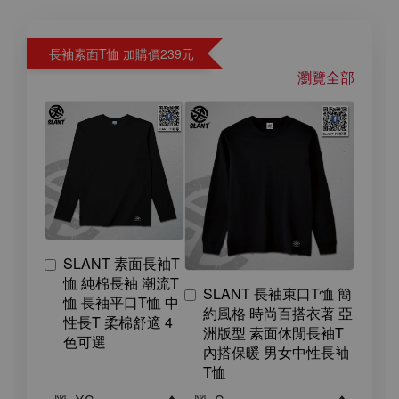
長袖素面T恤 加購價239元
瀏覽全部
SLANT 素面長袖T
恤 純棉長袖 潮流T
SLANT 長袖束口T恤 簡
恤 長袖平口T恤 中
約風格 時尚百搭衣著 亞
性長T 柔棉舒適 4
洲版型 素面休閒長袖T
色可選
內搭保暖 男女中性長袖
T恤