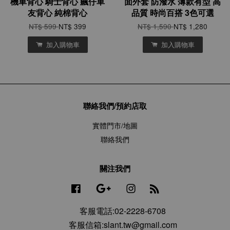
機車背心 騎士背心 飆仔車
面外套 防潑水 薄款有型 高
友背心 純棉背心
品質 時尚百搭 3色可選
NT$ 599
NT$ 399
NT$ 1,590
NT$ 1,280
加入購物車
加入購物車
聯絡我們/預約店取
實體門市/地圖
聯絡我們
關注我們
Facebook
Google
Instagram
RSS
客服電話:02-2228-6708
客服信箱:slant.tw@gmail.com