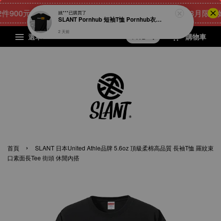
00元
22
19
38
9
[8月限量好禮
點我 立即購
天
小時
分鐘
秒
選單
購物車
›
首頁
SLANT 日本United Athle品牌 5.6oz 頂級柔棉高品質 長袖T恤 羅紋束
口素面長Tee 街頭 休閒內搭