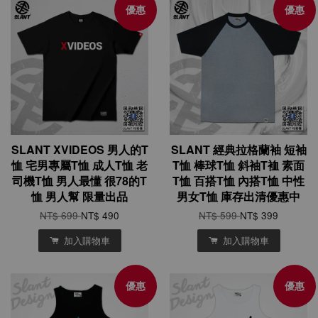
優惠
優惠
SLANT XVIDEOS 男人的T
SLANT 經典拉格蘭袖 短袖
恤 宅男專屬T恤 成人T恤 老
T恤 棒球T恤 斜袖T裇 素面
司機T恤 男人最懂 很78的T
T恤 百搭T恤 內搭T恤 中性
恤 男人幫 限量出品
男女T恤 庫存出清優惠中
NT$ 699
NT$ 490
NT$ 599
NT$ 399
加入購物車
加入購物車
優惠
優惠