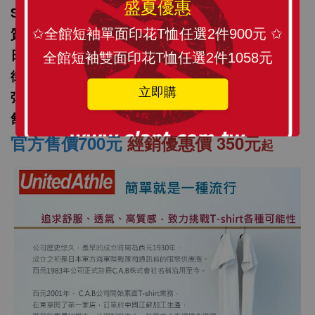
盛夏優惠
SLANT 日本United Athle品牌 5.6oz 頂級柔棉高品
質 長袖T恤
✩全館短袖單面印花T恤任選2件900元 ✩
日本素面長Tee 街頭潮牌 總代理公司原廠出貨經銷
全館短袖雙面印花T恤任選2件1058元
街頭休閒，簡單實穿，超強內搭
立即購
彈性適中的羅紋袖口設計，讓搭配更顯層次
舒適簡單、街頭搭配、休閒風格
官方售價700元
經銷優惠價 350元
起
SLANT 素面中性 短袖T恤 百搭T恤 潮牌品質
100%精梳環紡棉 亞洲版型 經典合身12色可選
-
+
NT$ 199
NT$ 299
加入購物車