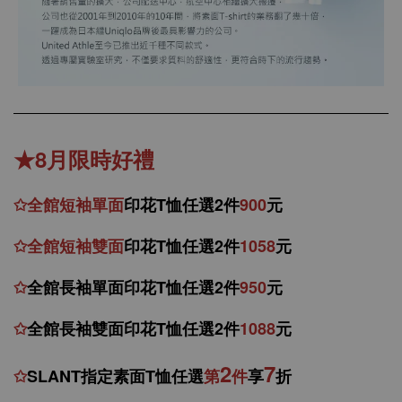
★8月限時好禮
✩
全館
短
袖
單面
印花T恤任選2件
900
元
✩
全館
短袖
雙面
印花T恤
任
選
2件
1058
元
✩
全館
長袖單面印花T恤任
選2件
950
元
✩
全館
長袖雙面印花T恤任
選2件
1088
元
2
7
✩
SLANT指定素面T恤任選
第
件
享
折