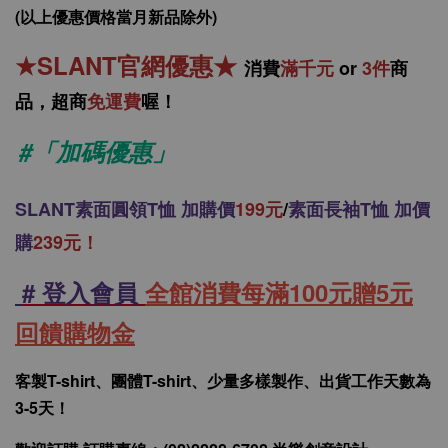
(以上優惠價格當月新品除外)
★
SLANT官網優惠
★
消
費
滿千元
or
3件
商
品，
超商
免運費
喔！
#「加碼優惠」
SLANT
素面圓領T恤 加購價
199元
/
素面長袖T恤 加價
購
239元！
# 登入會員
全館消費每滿100元贈5元
回饋購物金
客製T-shirt、團體T-shirt、少量多樣製作、出貨工作天數為
3-5天！