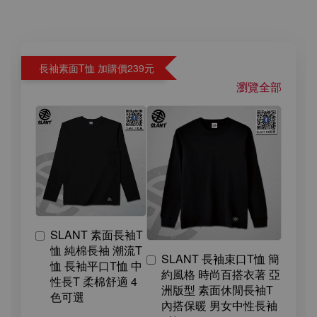
長袖素面T恤 加購價239元
瀏覽全部
SLANT 素面長袖T
恤 純棉長袖 潮流T
SLANT 長袖束口T恤 簡
恤 長袖平口T恤 中
約風格 時尚百搭衣著 亞
性長T 柔棉舒適 4
洲版型 素面休閒長袖T
色可選
內搭保暖 男女中性長袖