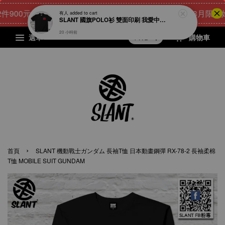
00元
23
21
59
35
[8月限量好禮
點我 立即購
天
小時
分鐘
秒
選單
購物車
›
首頁
SLANT 機動戰士ガンダム 長袖T恤 日本動畫鋼彈 RX-78-2 長袖柔棉
T恤 MOBILE SUIT GUNDAM