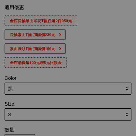
適用優惠
全館長袖單面印花T恤任選2件950元
長袖素面T恤 加購價239元
素面圓領T恤 加購價199元
全館消費每100元贈5元回饋金
Color
Size
數量