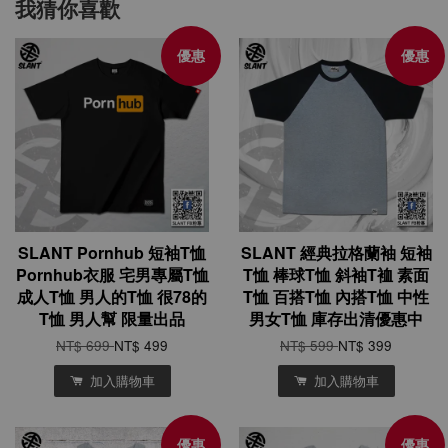
我猜你喜歡
優惠
優惠
SLANT Pornhub 短袖T恤
SLANT 經典拉格蘭袖 短袖
Pornhub衣服 宅男專屬T恤
T恤 棒球T恤 斜袖T裇 素面
成人T恤 男人的T恤 很78的
T恤 百搭T恤 內搭T恤 中性
T恤 男人幫 限量出品
男女T恤 庫存出清優惠中
NT$ 699
NT$ 499
NT$ 599
NT$ 399
加入購物車
加入購物車
優惠
優惠