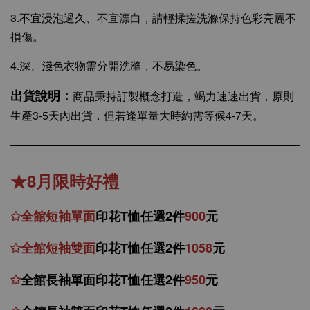
3.不宜浸泡過久、不宜漂白，請輕揉搓洗滌保持色彩亮麗不
損傷。
4.深、淺色衣物需分開洗滌，不易染色。
出貨說明：
商品秉持訂製概念打造，竭力速速出貨，原則
生產3-5天內出貨，但若逢單量大時約需等候4-7天。
★8月限時好禮
✩
全館
短
袖
單面
印花T恤任選2件
900
元
✩
全館
短袖
雙面
印花T恤
任
選
2件
1058
元
✩
全館
長袖單面印花T恤任
選2件
950
元