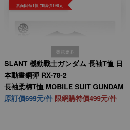
素面圓領T恤 加購價199元
瀏覽更多
SLANT 機動戰士ガンダム 長袖T恤 日
本動畫鋼彈 RX-78-2
長袖柔棉T恤 MOBILE SUIT GUNDAM
原訂價699元/件
限網購特價499元/件
SLANT 素面中性 短袖T恤 百搭T恤 潮牌品質