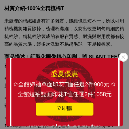
100%精梳環紡棉 亞洲版型 經典合身12色可選
材質介紹-100%全精梳棉T
未處理的棉纖維含有許多雜質，纖維也長短不一，所以可用
-
+
NT$ 199
精梳機將雜質除掉，梳理棉纖維，以紡出較更均勻精細的精
NT$ 299
梳棉紗。精梳棉紗製成的衣服在質感、耐洗與耐用度都有較
高的品質水準，經多次洗滌不易起毛球，不易掉棉絮。
加入購物車
商品描述：訂製化圖像精心印刷，將 SLANT TEE穿
在身上更顯個人風格與時尚感。
盛夏優惠
※T-SHIRT原料從織染剪裁、車縫整燙、印刷製程與包裝材
✩全館短袖單面印花T恤任選2件900元 ✩
原料皆為MIT台灣製造，請安心選購！
全館短袖雙面印花T恤任選2件1058元
※印刷採國際無毒認證環保紡織墨水，絕非熱昇華轉印，色
彩飽和度更佳。
立即購
※尺寸表與實際衣服上下誤差約2cm(縮率值為5-8%內)，
100%純棉T下皆會有正常的縮率，可量測平常所穿著T-