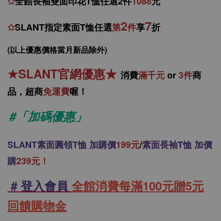
✩
全館
長袖雙面印花T恤任
選2件
1088
元
2
7
✩
SLANT指定素面T恤任選
第
件
享
折
(以上優惠價格當月新品除外)
★
SLANT官網優惠
★
消
費
滿千元
or
3件
商
品，
超商
免運費
喔！
#「加碼優惠」
SLANT
素面圓領T恤 加購價
199元
/
素面長袖T恤 加價
購
239元！
# 登入會員
全館消費每滿100元贈5元
回饋購物金