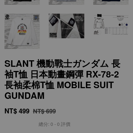
SLANT 機動戰士ガンダム 長
袖T恤 日本動畫鋼彈 RX-78-2
長袖柔棉T恤 MOBILE SUIT
GUNDAM
NT$ 499
NT$ 699
總分:
0
-
0
評價