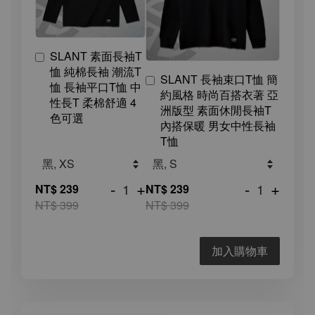
SLANT 素面長袖T
恤 純棉長袖 潮流T
SLANT 長袖束口T恤 簡
恤 長袖平口T恤 中
約風格 時尚百搭衣著 亞
性長T 柔棉舒適 4
洲版型 素面休閒長袖T
色可選
內搭保暖 男女中性長袖
T恤
-
+
-
+
NT$ 239
NT$ 239
NT$ 399
NT$ 399
加入購物車