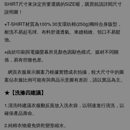
SHIRT尺寸來決定所要選購的SIZE喔，購買前請詳閱尺寸
說明圖！
※T-SHIRT材質為100% 30支環紡棉(250g)獨特合身版型，
耐洗不易起毛球、布料舒適透氣、車縫精緻、領口不易鬆
弛。
※由於印刷與電腦螢幕所見顏色因顯色模式、媒材不同關
係，易有些微色差。
網頁衣服展示圖案乃根據實體成衣拍攝，較大尺寸中的圖
案佔衣服比例可能有與商品示意圖有差距，請以實品為主。
★【洗滌四建議】
1.清洗時建議衣服翻反面放入洗衣袋，以弱速進行清洗，以
確保產品壽命。
2.純棉衣物避免烘乾變形縮水。