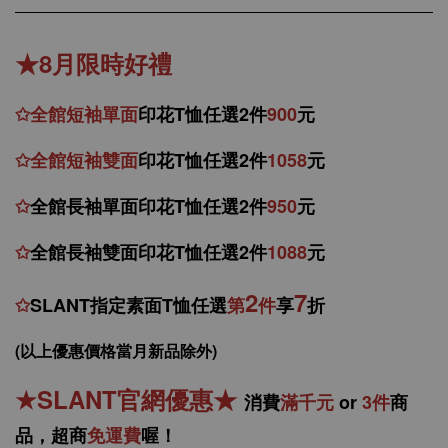
★8月限時好禮
✩
全館
短
袖
單面
印花T恤任選2件
900
元
✩
全館
短袖
雙面
印花T恤
任
選
2件
1058
元
✩
全館
長袖單面印花T恤任
選2件
950
元
✩
全館
長袖雙面印花T恤任
選2件
1088
元
2
7
✩
SLANT指定素面T恤任選
第
件
享
折
(以上優惠價格當月新品除外)
★
SLANT官網優惠
★
消
費
滿千元
or
3件
商
品，
超商
免運費
喔！