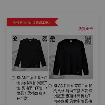
長袖素面T恤 加購價239元
瀏覽全部
SLANT 素面長袖T
恤 純棉長袖 潮流T
SLANT 長袖束口T恤 簡
恤 長袖平口T恤 中
約風格 時尚百搭衣著 亞
性長T 柔棉舒適 4
洲版型 素面休閒長袖T
色可選
內搭保暖 男女中性長袖