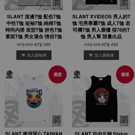
SLANT 滾邊T恤 配色T恤
SLANT XVIDEOS 男人的T
中性T恤 短袖T恤 純棉T恤
恤 宅男專屬T恤 成人T恤 老
時尚內搭 造型T恤 拼色T恤
司機T恤 男人最懂 很78的T
素面T恤 男女適合 情侶T恤
恤 男人幫 限量出品
NT$ 599
NT$ 399
NT$ 699
NT$ 490
加入購物車
加入購物車
優惠
優惠
SLANT 衝浪背心 TAIWAN
SLANT 自由女神 Statue