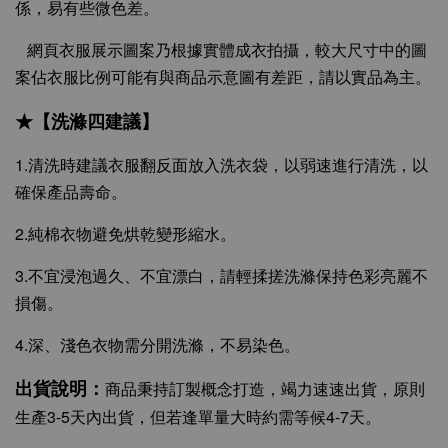
係，易有些微色差。
網頁衣服展示圖案乃根據實體成衣拍攝，較大尺寸中的圖
案佔衣服比例可能有與商品示意圖有差距，請以實品為主。
★【洗滌四建議】
1.清洗時建議衣服翻反面放入洗衣袋，以弱速進行清洗，以
確保產品壽命。
2.純棉衣物避免烘乾變形縮水。
3.不宜浸泡過久、不宜漂白，請輕揉搓洗滌保持色彩亮麗不
損傷。
4.深、淺色衣物需分開洗滌，不易染色。
出貨說明：
商品秉持訂製概念打造，竭力速速出貨，原則
生產3-5天內出貨，但若逢單量大時約需等候4-7天。