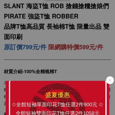
SLANT 海盜T恤 ROB 搶錢搶糧搶娘們
PIRATE 強盜T恤 ROBBER
品牌T恤高品質 長袖棉T恤 限量出品 雙
面印刷
原訂價799元/件
限網購特價599元/件
SLANT 素面中性 短袖T恤 百搭T恤 潮牌品質
100%精梳環紡棉 亞洲版型 經典合身12色可選
材質介紹-100%全精梳棉T
未處理的棉纖維含有許多雜質，纖維也長短不一，所以可用
-
+
NT$ 199
精梳機將雜質除掉，梳理棉纖維，以紡出較更均勻精細的精
NT$ 299
盛夏優惠
梳棉紗。精梳棉紗製成的衣服在質感、耐洗與耐用度都有較
高的品質水準，經多次洗滌不易起毛球，不易掉棉絮。
✩全館短袖單面印花T恤任選2件900元 ✩
加入購物車
全館短袖雙面印花T恤任選2件1058元
商品描述：訂製化圖像精心印刷，將 SLANT TEE穿