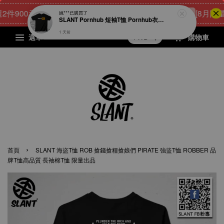
900元
23
14
17
3
[8月限量好
點我 立即購
天
小時
分鐘
秒
選單
購物車
›
首頁
SLANT 海盜T恤 ROB 搶錢搶糧搶娘們 PIRATE 強盜T恤 ROBBER 品
牌T恤高品質 長袖棉T恤 限量出品