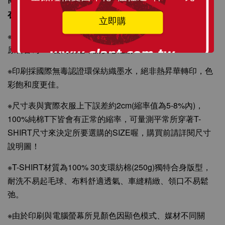
在身上更顯個人風格與時尚感。
立即購
※T-SHIRT原料從織染剪裁、車縫整燙、印刷製程與包裝材
原料皆為MIT台灣製造，請安心選購！
※印刷採國際無毒認證環保紡織墨水，絕非熱昇華轉印，色
彩飽和度更佳。
※尺寸表與實際衣服上下誤差約2cm(縮率值為5-8%內)，
100%純棉T下皆會有正常的縮率，可量測平常所穿著T-
SHIRT尺寸來決定所要選購的SIZE喔，購買前請詳閱尺寸
說明圖！
※T-SHIRT材質為100% 30支環紡棉(250g)獨特合身版型，
耐洗不易起毛球、布料舒適透氣、車縫精緻、領口不易鬆
弛。
※由於印刷與電腦螢幕所見顏色因顯色模式、媒材不同關