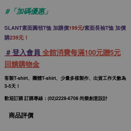
#「加碼優惠」
SLANT
素面圓領T恤 加購價
199元
/
素面長袖T恤 加價
購
239元！
# 登入會員
全館消費每滿100元贈5元
回饋購物金
客製T-shirt、團體T-shirt、少量多樣製作、出貨工作天數為
3-5天！
歡迎訂購 訂購專線：(02)2228-6708 尚樂創意設計
商品評價