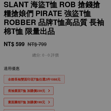
SLANT 海盜T恤 ROB 搶錢搶
糧搶娘們 PIRATE 強盜T恤
ROBBER 品牌T恤高品質 長袖
棉T恤 限量出品
NT$ 599
NT$ 799
總分:
0
-
0
評價
適用優惠
全館長袖雙面印花T恤任選2件1088元
長袖素面T恤 加購價239元
素面圓領T恤 加購價199元