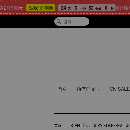
00元
24
6
53
5
[8月限量好禮
點我 立即購
天
小時
分鐘
秒
搜尋
首頁
所有商品
ON SA
›
首頁
SLANT 翻玩 LUCKY STRIKE香菸 