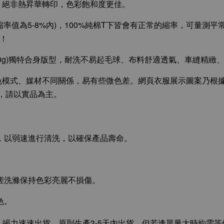
，絕非熱昇華轉印，色彩飽和度更佳。
縮率值為5-8%內)，100%純棉T下皆會有正常的縮率，可量測平常
圖！
(180g)獨特合身版型，耐洗不易起毛球、布料舒適透氣、車縫精緻
色模式、媒材不同關係，易有些微色差。網頁衣服展示圖案乃根
，請以實品為主。
袋，以弱速進行清洗，以確保產品壽命。
揉搓洗滌保持色彩亮麗不損傷。
色。
竭力速速出貨，原則生產3-5天內出貨，但若逢單量大時約需等候