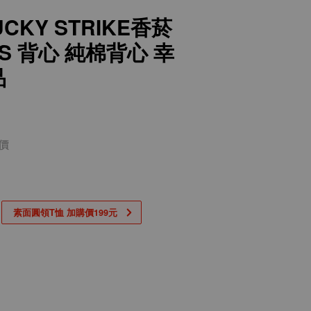
UCKY STRIKE香菸
TUS 背心 純棉背心 幸
品
價
素面圓領T恤 加購價199元