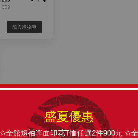
 399
加入購物車
瀏覽更多
盛夏優惠
TRIKE香菸 LUCKY STATUS 背心
✩全館短袖單面印花T恤任選2件900元 ✩