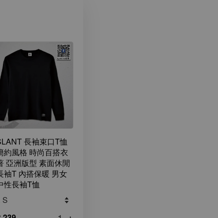
SLANT 長袖束口T恤
簡約風格 時尚百搭衣
著 亞洲版型 素面休閒
長袖T 內搭保暖 男女
中性長袖T恤
-
+
 239