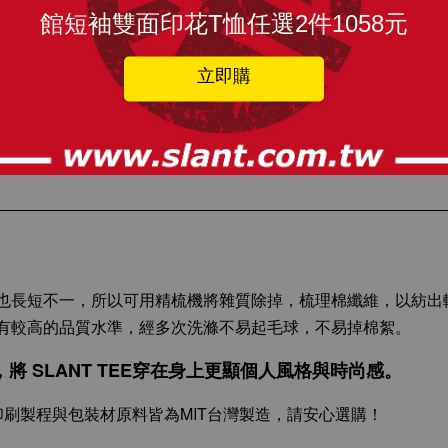
出品
館短袖雙面印花T恤任選2件1058元
價399元/件
立即購
碼！拜託！
此背心偏向休閒合身款，如想類似球衣造型來穿搭，建議可以選購比平時
也長短不一，所以可用精梳機將雜質除掉，梳理棉纖維，以紡出
有較高的品質水準，經多次洗滌不易起毛球，不易掉棉絮。
 SLANT TEE穿在身上更顯個人風格與時尚感。
刷製程與包裝材原料皆為MIT台灣製造，請安心選購！