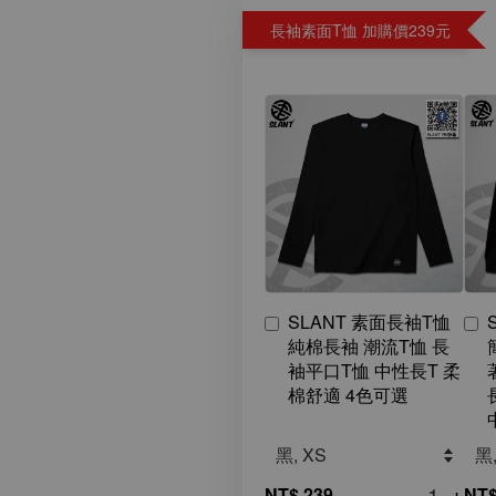
長袖素面T恤 加購價239元
SLANT 素面長袖T恤
純棉長袖 潮流T恤 長
袖平口T恤 中性長T 柔
棉舒適 4色可選
-
+
NT$ 239
NT$