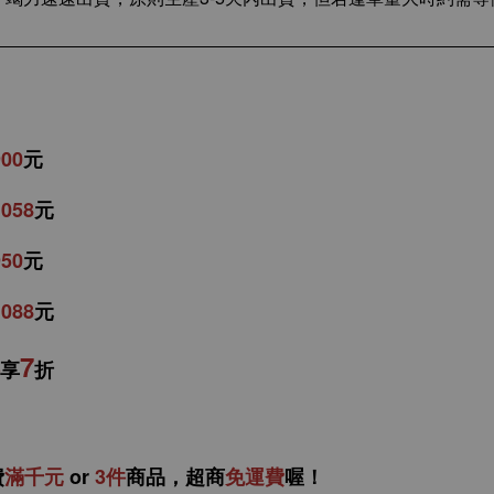
900
元
1058
元
950
元
1088
元
7
享
折
費
滿千元
or
3件
商品，
超商
免運費
喔！