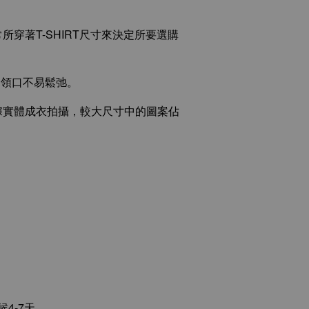
所穿著T-SHIRT尺寸來決定所要選購
、領口不易鬆弛。
據實體成衣拍攝，較大尺寸中的圖案佔
4-7天。