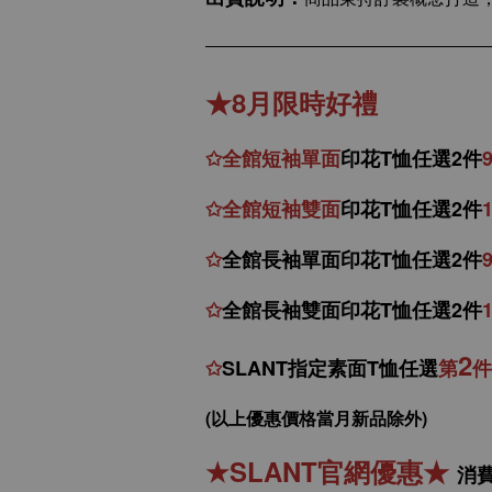
★8月限時好禮
✩
全館
短
袖
單面
印花T恤任選2件
✩
全館
短袖
雙面
印花T恤
任
選
2件
✩
全館
長袖單面印花T恤任
選2件
✩
全館
長袖雙面印花T恤任
選2件
2
✩
SLANT指定素面T恤任選
第
件
(以上優惠價格當月新品除外)
★
SLANT官網優惠
★
消