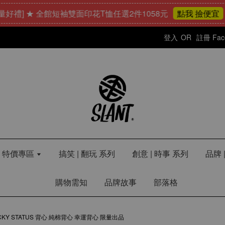
] ★ 全館短袖雙面印花T恤任選2件1058元
24
點我 撿便宜
登入
OR
註冊
Fa
LE 特價專區
搞笑 | 翻玩 系列
創意 | 時事 系列
品牌 
購物需知
品牌故事
部落格
LUCKY STATUS 背心 純棉背心 幸運背心 限量出品