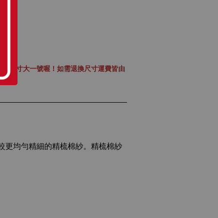
穿的尺寸大一號喔！如需退換尺寸運費皆由
較更均勻精細的精梳棉紗。精梳棉紗