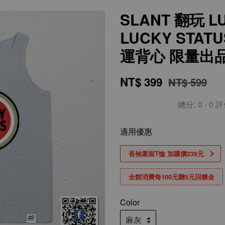
SLANT 翻玩 L
LUCKY STA
運背心 限量出
NT$ 399
NT$ 599
總分:
0
-
0
評
適用優惠
長袖素面T恤 加購價239元
全館消費每100元贈5元回饋金
Color