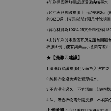
※印刷採國際無毒認證環保紡織墨水
※尺寸表與實際衣服上下誤差約2cm(
的SIZE喔，購買前請詳閱尺寸說明
※背心材質為100% 25支全精梳棉
※由於印刷與電腦螢幕所見顏色因顯
衣服比例可能有與商品示意圖有差距
★【洗滌四建議】
1.清洗時建議衣服翻反面放入洗衣
2.純棉衣物避免烘乾變形縮水。
3.不宜浸泡過久、不宜漂白，請輕
4.深、淺色衣物需分開洗滌，不易染
出貨說明：
商品秉持訂製概念打造，