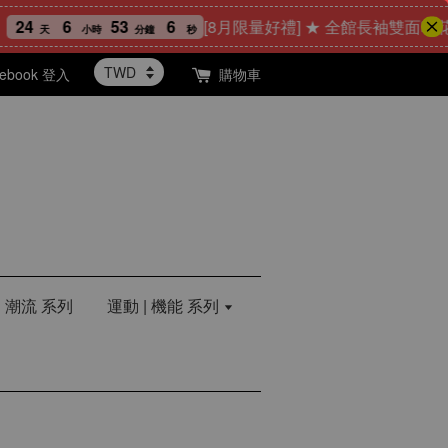
6
53
5
[8月限量好禮] ★ 全館長袖雙面印花T恤任
天
小時
分鐘
秒
cebook 登入
購物車
| 潮流 系列
運動 | 機能 系列