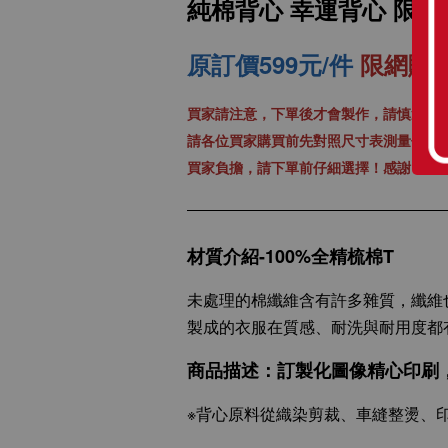
純棉背心 幸運背心 限量
SLANT 素面中性 短袖
T恤 百搭T恤 潮牌品質
100%精梳環紡棉 亞洲
原訂價599元/件
限網購特
版型 經典合身12色可
選
買家請注意，下單後才會製作，請慎選尺
請各位買家購買前先對照尺寸表測量值，
-
+
NT$ 199
買家負擔，請下單前仔細選擇！感謝！
NT$ 299
材質介紹-100%全精梳棉T
加入購物車
未處理的棉纖維含有許多雜質，纖維
製成的衣服在質感、耐洗與耐用度都
商品描述：訂製化圖像精心印刷，將
※背心原料從織染剪裁、車縫整燙、印