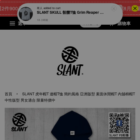
900元
21
0
39
11
[8月限量好
點我 立即購
天
小時
分鐘
秒
選單
購物車
›
首頁
SLANT 虎年帽T 連帽T恤 簡約風格 亞洲版型 素面休閒帽T 內舖棉帽T
中性版型 男女適合 限量特價中