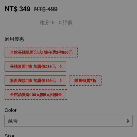
NT$ 349
NT$ 499
總分:
0
-
0
評價
適用優惠
全館長袖單面印花T恤任選2件950元
長袖素面T恤 加購價239元
素面圓領T恤 加購價199元
限量特賣7折
全館消費每100元贈5元回饋金
Color
Size