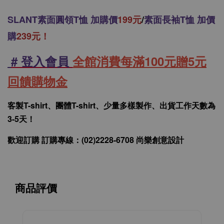
SLANT
素面圓領T恤 加購價
199元
/
素面長袖T恤 加價
購
239元！
# 登入會員
全館消費每滿100元贈5元
回饋購物金
客製T-shirt、團體T-shirt、少量多樣製作、出貨工作天數為
3-5天！
歡迎訂購 訂購專線：(02)2228-6708 尚樂創意設計
商品評價