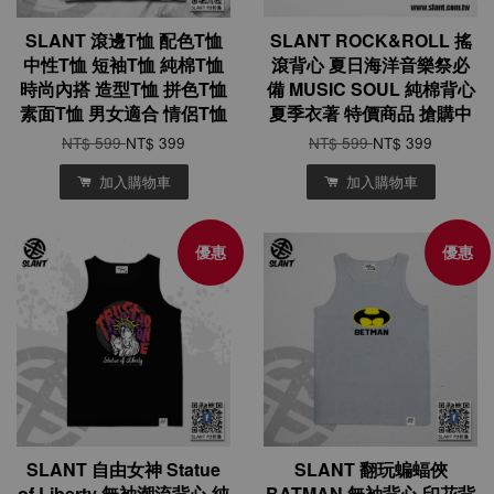
SLANT 滾邊T恤 配色T恤
SLANT ROCK&ROLL 搖
中性T恤 短袖T恤 純棉T恤
滾背心 夏日海洋音樂祭必
時尚內搭 造型T恤 拼色T恤
備 MUSIC SOUL 純棉背心
素面T恤 男女適合 情侶T恤
夏季衣著 特價商品 搶購中
NT$ 599
NT$ 399
NT$ 599
NT$ 399
加入購物車
加入購物車
優惠
優惠
SLANT 自由女神 Statue
SLANT 翻玩蝙蝠俠
of Liberty 無袖潮流背心 純
BATMAN 無袖背心 印花背