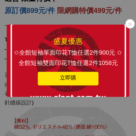
原訂價899元/件
限網購特價499元/件
SLANT 素面中性 短袖T恤 百搭T恤 潮牌品質
100%精梳環紡棉 亞洲版型 經典合身12色可選
T/C 內刷毛 
10OZ
盛夏優惠
- 棉 & 聚酯纖維 
✩全館短袖單面印花T恤任選2件900元 ✩
-
+
NT$ 199
- S / M / L / XL / 2XL
全館短袖雙面印花T恤任選2件1058元
NT$ 299
百變搭配，簡單實穿 經典大學T/連帽T/連帽外套
立即購
內層內刷毛 棉52%、聚酯纖維48 %
加入購物車
表層純棉100%（不易鬆脫，耐洗耐穿，領口加強雙
針縫線設計)