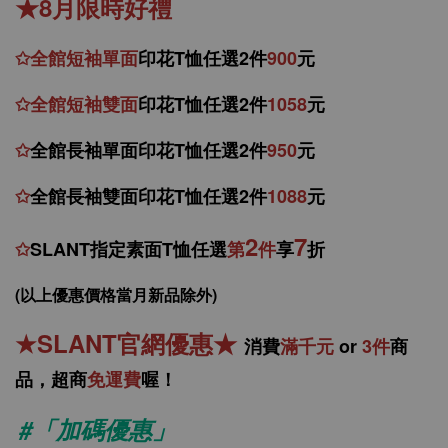
★8月限時好禮
✩
全館
短
袖
單面
印花T恤任選2件
900
元
✩
全館
短袖
雙面
印花T恤
任
選
2件
1058
元
✩
全館
長袖單面印花T恤任
選2件
950
元
✩
全館
長袖雙面印花T恤任
選2件
1088
元
2
7
✩
SLANT指定素面T恤任選
第
件
享
折
(以上優惠價格當月新品除外)
★
SLANT官網優惠
★
消
費
滿千元
or
3件
商
品，
超商
免運費
喔！
#「加碼優惠」