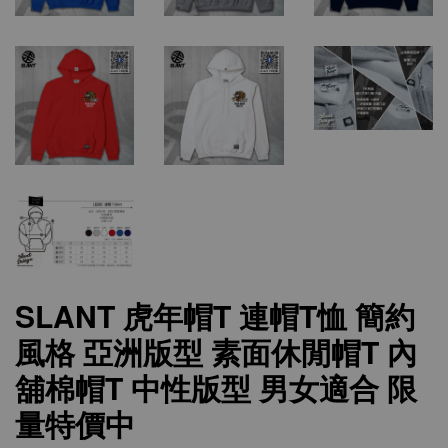
SLANT 虎年帽T 連帽T恤 簡約
風格 亞洲版型 素面休閒帽T 內
舖棉帽T 中性版型 男女適合 限
量特價中