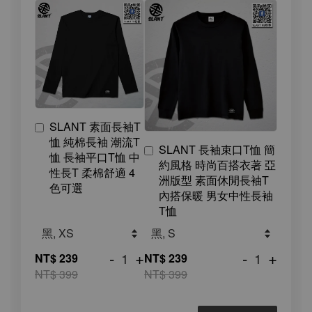
SLANT 素面長袖T
恤 純棉長袖 潮流T
SLANT 長袖束口T恤 簡
恤 長袖平口T恤 中
約風格 時尚百搭衣著 亞
性長T 柔棉舒適 4
洲版型 素面休閒長袖T
色可選
內搭保暖 男女中性長袖
T恤
-
+
-
+
NT$ 239
NT$ 239
NT$ 399
NT$ 399