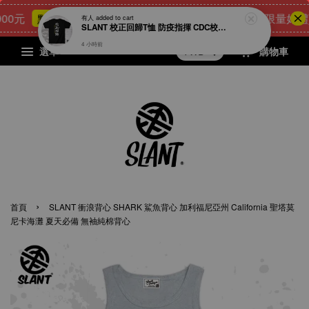
元
25
1
48
39
[8月限量好禮] 
點我 立即購
天
小時
分鐘
秒
選單
購物車
›
首頁
SLANT 衝浪背心 SHARK 鯊魚背心 加利福尼亞州 California 聖塔莫
尼卡海灘 夏天必備 無袖純棉背心