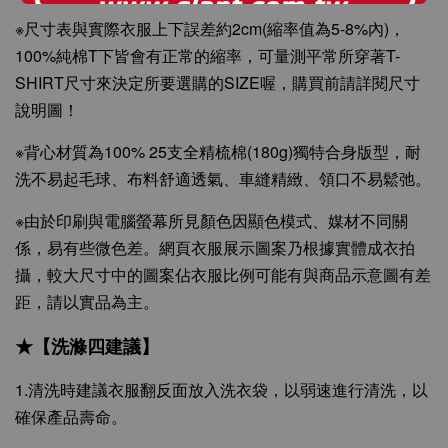
※尺寸表與實際衣服上下誤差約2cm(縮率值為5-8%內)，
100%純棉T下皆會有正常的縮率，可量測平常所穿著T-
SHIRT尺寸來決定所要選購的SIZE喔，購買前請詳閱尺寸
說明圖！
※背心材質為100% 25支全精梳棉(180g)獨特合身版型，耐
洗不易起毛球、布料舒適透氣、車縫精緻、領口不易鬆弛。
※由於印刷與電腦螢幕所見顏色因顯色模式、媒材不同關
係，易有些微色差。網頁衣服展示圖案乃根據實體成衣拍
攝，較大尺寸中的圖案佔衣服比例可能有與商品示意圖有差
距，請以實品為主。
★【洗滌四建議】
1.清洗時建議衣服翻反面放入洗衣袋，以弱速進行清洗，以
確保產品壽命。