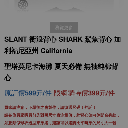
瀏覽更多
SLANT 衝浪背心 SHARK 鯊魚背心 加
利福尼亞州 California
聖塔莫尼卡海灘 夏天必備 無袖純棉背
心
原訂價599元/件
限網購特價399元/件
SLANT 素面中性 短袖T恤 百搭T恤 潮牌品質
買家請注意，下單後才會製作，請慎選尺碼！拜託！
100%精梳環紡棉 亞洲版型 經典合身12色可選
請各位買家購買前先對照尺寸表測量值，此背心偏向休閒合身款，
如想類似球衣造型來穿搭，建議可以選購比平時穿的尺寸大一號