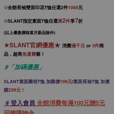
✩
全館
長袖雙面印花T恤任
選2件
1088
元
2
7
✩
SLANT指定素面T恤任選
第
件
享
折
(以上優惠價格當月新品除外)
★
SLANT官網優惠
★
消
費
滿千元
or
3件
商
品，
超商
免運費
喔！
#「加碼優惠」
SLANT
素面圓領T恤 加購價
199元
/
素面長袖T恤 加價
購
239元！
# 登入會員
全館消費每滿100元贈5元
回饋購物金