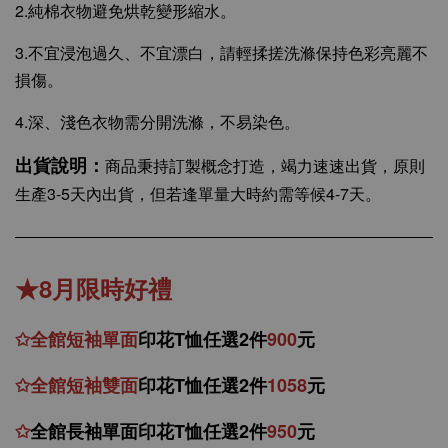
2.純棉衣物避免烘乾變形縮水。
3.不宜浸泡過久、不宜漂白，請輕揉搓洗滌保持色彩亮麗不
損傷。
4.深、淺色衣物需分開洗滌，不易染色。
出貨說明：
商品秉持訂製概念打造，竭力速速出貨，原則
生產3-5天內出貨，但若逢單量大時約需等候4-7天。
★8月限時好禮
✩
全館
短
袖
單面
印花T恤任選2件
900
元
✩
全館
短袖
雙面
印花T恤
任
選
2件
1058
元
✩
全館
長袖單面印花T恤任
選2件
950
元