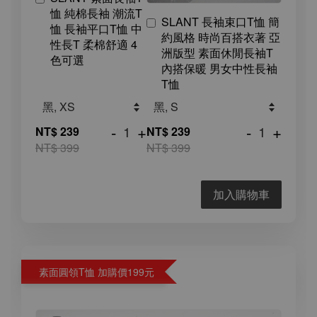
恤 純棉長袖 潮流T
SLANT 長袖束口T恤 簡
恤 長袖平口T恤 中
約風格 時尚百搭衣著 亞
性長T 柔棉舒適 4
洲版型 素面休閒長袖T
色可選
內搭保暖 男女中性長袖
T恤
-
+
-
+
NT$ 239
NT$ 239
NT$ 399
NT$ 399
加入購物車
素面圓領T恤 加購價199元