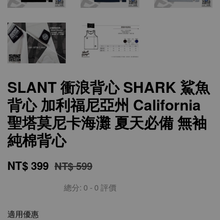
SLANT 衝浪背心 SHARK 鯊魚
背心 加利福尼亞州 California
聖塔莫尼卡海灘 夏天必備 無袖
純棉背心
NT$ 399
NT$ 599
總分:
0
-
0
評價
適用優惠