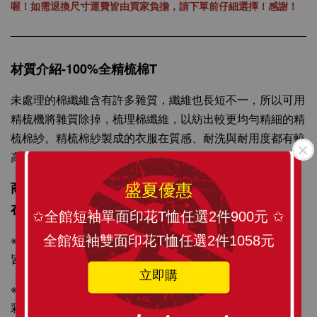
-
+
NT$ 199
喔！如需退換尺寸運費皆由買家負擔，請下單前仔細選擇！感謝！
NT$ 299
加入購物車
材質介紹-100%全精梳棉T
未處理的棉纖維含有許多雜質，纖維也長短不一，所以可用
精梳機將雜質除掉，梳理棉纖維，以紡出較更均勻精細的精
梳棉紗。精梳棉紗製成的衣服在質感、耐洗與耐用度都有較
高的品質水準，經多次洗滌不易起毛球，不易掉棉絮。
商品描述：訂製化圖像精心印刷，將 SLANT TEE穿
盛夏優惠
在身上更顯個人風格與時尚感。
✩全館短袖單面印花T恤任選2件900元 ✩
※背心原料從織染剪裁、車縫整燙、印刷製程與包裝材原料
全館短袖雙面印花T恤任選2件1058元
皆為MIT台灣製造，請安心選購！
立即購
※印刷採國際無毒認證環保紡織墨水，絕非熱昇華轉印，色
彩飽和度更佳。