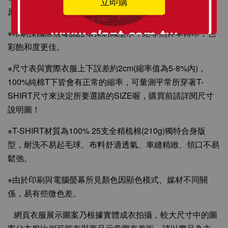
立即購
原料皆為MIT台灣製造，請安心選購！
※印刷採國際無毒認證環保紡織墨水，絕非熱昇華轉印，色
彩飽和度更佳。
※尺寸表與實際衣服上下誤差約2cm(縮率值為5-8%內)，
100%純棉T下皆會有正常的縮率，可量測平常所穿著T-
SHIRT尺寸來決定所要選購的SIZE喔，購買前請詳閱尺寸
說明圖！
※T-SHIRT材質為100% 25支全精梳棉(210g)獨特合身版
型，耐洗不易起毛球、布料舒適透氣、車縫精緻、領口不易
鬆弛。
※由於印刷與電腦螢幕所見顏色因顯色模式、媒材不同關
係，易有些微色差。
網頁衣服展示圖案乃根據實體成衣拍攝，較大尺寸中的圖