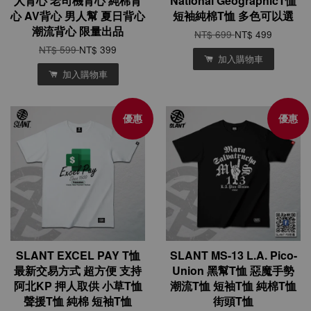
人背心 老司機背心 純棉背
National GeographicT恤
心 AV背心 男人幫 夏日背心
短袖純棉T恤 多色可以選
潮流背心 限量出品
NT$ 699
NT$ 499
NT$ 599
NT$ 399
加入購物車
加入購物車
優惠
優惠
SLANT EXCEL PAY T恤
SLANT MS-13 L.A. Pico-
最新交易方式 超方便 支持
Union 黑幫T恤 惡魔手勢
阿北KP 押人取供 小草T恤
潮流T恤 短袖T恤 純棉T恤
聲援T恤 純棉 短袖T恤
街頭T恤