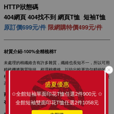
HTTP狀態碼
404網頁 404找不到 網頁T恤 短袖T恤
原訂價699元/件
限網購特價499元/件
材質介紹-100%全精梳棉T
SLANT 素面中性 短袖T恤 百搭T恤 潮牌品質
100%精梳環紡棉 亞洲版型 經典合身12色可選
未處理的棉纖維含有許多雜質，纖維也長短不一，所以可用
精梳機將雜質除掉，梳理棉纖維，以紡出較更均勻精細的精
-
+
梳棉紗。精梳棉紗製成的衣服在質感、耐洗與耐用度都有較
NT$ 199
NT$ 299
高的品質水準，經多次洗滌不易起毛球，不易掉棉絮。
盛夏優惠
商品描述：訂製化圖像精心印刷，將 SLANT TEE穿
✩全館短袖單面印花T恤任選2件900元 ✩
加入購物車
在身上更顯個人風格與時尚感。
全館短袖雙面印花T恤任選2件1058元
※T-SHIRT原料從織染剪裁、車縫整燙、印刷製程與包裝材