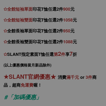
✩
全館
短
袖
單面
印花T恤任選2件
900
元
✩
全館
短袖
雙面
印花T恤
任
選
2件
1058
元
✩
全館
長袖單面印花T恤任
選2件
950
元
✩
全館
長袖雙面印花T恤任
選2件
1088
元
2
7
✩
SLANT指定素面T恤任選
第
件
享
折
(以上優惠價格當月新品除外)
★
SLANT官網優惠
★
消
費
滿千元
or
3件
商
品，
超商
免運費
喔！
#「加碼優惠」