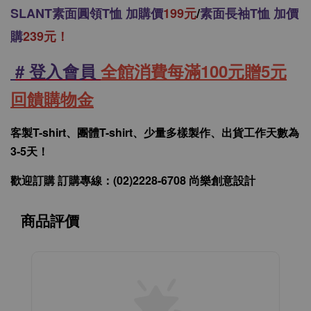
SLANT
素面圓領T恤 加購價
199元
/
素面長袖T恤 加價
購
239元！
# 登入會員
全館消費每滿100元贈5元
回饋購物金
客製T-shirt、團體T-shirt、少量多樣製作、出貨工作天數為
3-5天！
歡迎訂購 訂購專線：(02)2228-6708 尚樂創意設計
商品評價