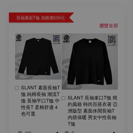
長袖素面T恤 加購價239元
瀏覽全部
SLANT 素面長袖T
恤 純棉長袖 潮流T
SLANT 長袖束口T恤 簡
恤 長袖平口T恤 中
約風格 時尚百搭衣著 亞
性長T 柔棉舒適 4
洲版型 素面休閒長袖T
色可選
內搭保暖 男女中性長袖
T恤