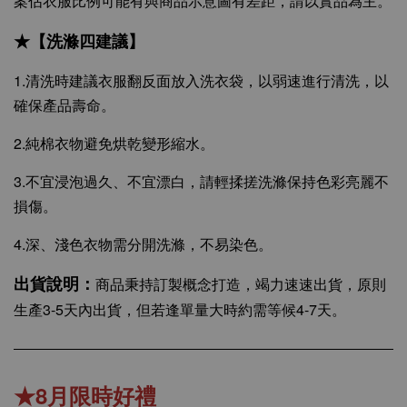
案佔衣服比例可能有與商品示意圖有差距，請以實品為主。
★【洗滌四建議】
1.清洗時建議衣服翻反面放入洗衣袋，以弱速進行清洗，以
確保產品壽命。
2.純棉衣物避免烘乾變形縮水。
3.不宜浸泡過久、不宜漂白，請輕揉搓洗滌保持色彩亮麗不
損傷。
4.深、淺色衣物需分開洗滌，不易染色。
出貨說明：
商品秉持訂製概念打造，竭力速速出貨，原則
生產3-5天內出貨，但若逢單量大時約需等候4-7天。
★8月限時好禮