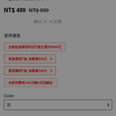
NT$ 499
NT$ 699
總分:
0
-
0
評價
適用優惠
全館短袖單面印花T恤任選2件900元
長袖素面T恤 加購價239元
素面圓領T恤 加購價199元
全館消費每100元贈5元回饋金
Color