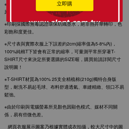
立即購
※T-SHIRT原料從織染剪裁、車縫整燙、印刷製程與包裝材
原料皆為MIT台灣製造，請安心選購！
※印刷採國際無毒認證環保紡織墨水，絕非熱昇華轉印，色
彩飽和度更佳。
※尺寸表與實際衣服上下誤差約2cm(縮率值為5-8%內)，
100%純棉T下皆會有正常的縮率，可量測平常所穿著T-
SHIRT尺寸來決定所要選購的SIZE喔，購買前請詳閱尺寸
說明圖！
※T-SHIRT材質為100% 25支全精梳棉(210g)獨特合身版
型，耐洗不易起毛球、布料舒適透氣、車縫精緻、領口不易
鬆弛。
※由於印刷與電腦螢幕所見顏色因顯色模式、媒材不同關
係，易有些微色差。
網頁衣服展示圖案乃根據實體成衣拍攝，較大尺寸中的圖