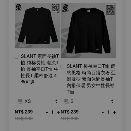
SLANT 素面長袖T
恤 純棉長袖 潮流T
SLANT 長袖束口T恤 簡
恤 長袖平口T恤 中
約風格 時尚百搭衣著 亞
性長T 柔棉舒適 4
洲版型 素面休閒長袖T
色可選
內搭保暖 男女中性長袖
T恤
-
+
-
+
NT$ 239
NT$ 239
NT$ 399
NT$ 399