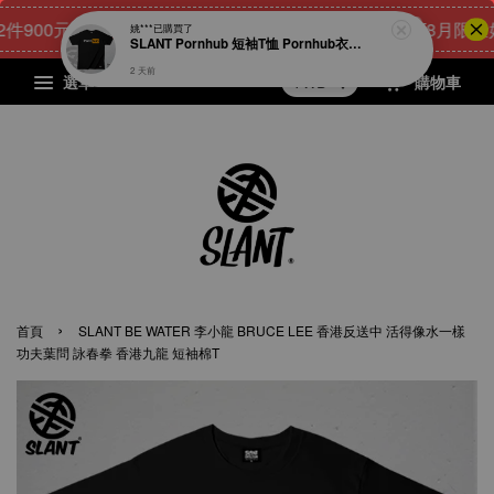
00元
22
15
27
50
[8月限量好禮
點我 立即購
天
小時
分鐘
秒
選單
購物車
›
首頁
SLANT BE WATER 李小龍 BRUCE LEE 香港反送中 活得像水一樣
功夫葉問 詠春拳 香港九龍 短袖棉T