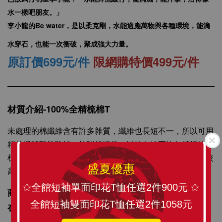
水一樣吧朋友。」
李小龍的Be water，是以柔克剛，水能適應萬物與各種環境，能滴
水穿石，也能一次衝破，聚成強大力量。
SLANT 素面中性 短袖T恤 百搭T恤 潮牌品質
原訂價699元/件
限網購特價499元/件
100%精梳環紡棉 亞洲版型 經典合身12色可選
-
+
NT$ 199
材質介紹-100%全精梳棉T
NT$ 299
未處理的棉纖維含有許多雜質，纖維也長短不一，所以可用
加入購物車
精梳機將雜質除掉，梳理棉纖維，以紡出較更均勻精細的精
梳棉紗。精梳棉紗製成的衣服在質感、耐洗與耐用度都有較
盛夏優惠
高的品質水準，經多次洗滌不易起毛球，不易掉棉絮。
✩全館短袖單面印花T恤任選2件900元 ✩
商品描述：訂製化圖像精心印刷，將 SLANT TEE穿
全館短袖雙面印花T恤任選2件1058元
在身上更顯個人風格與時尚感。