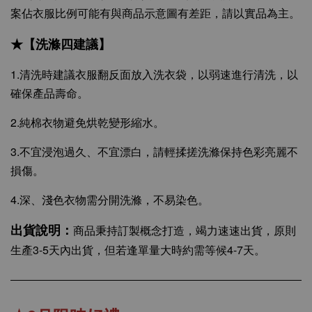
案佔衣服比例可能有與商品示意圖有差距，請以實品為主。
★【洗滌四建議】
1.清洗時建議衣服翻反面放入洗衣袋，以弱速進行清洗，以
確保產品壽命。
2.純棉衣物避免烘乾變形縮水。
3.不宜浸泡過久、不宜漂白，請輕揉搓洗滌保持色彩亮麗不
損傷。
4.深、淺色衣物需分開洗滌，不易染色。
出貨說明：
商品秉持訂製概念打造，竭力速速出貨，原則
生產3-5天內出貨，但若逢單量大時約需等候4-7天。