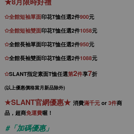
★8月限時好禮
✩
全館
短
袖
單面
印花T恤任選2件
900
元
✩
全館
短袖
雙面
印花T恤
任
選
2件
1058
元
✩
全館
長袖單面印花T恤任
選2件
950
元
✩
全館
長袖雙面印花T恤任
選2件
1088
元
2
7
✩
SLANT指定素面T恤任選
第
件
享
折
(以上優惠價格當月新品除外)
★
SLANT官網優惠
★
消
費
滿千元
or
3件
商
品，
超商
免運費
喔！
#「加碼優惠」