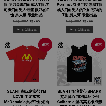
恤 宅男專屬T恤 成人T恤 老
Pornhub衣服 宅男專屬T恤
司機T恤 男人最懂 很78的T
成人T恤 男人的T恤 很78的
恤 男人幫 限量出品
T恤 男人幫 限量出品
NT$ 699
NT$ 490
NT$ 699
NT$ 499
加入購物車
加入購物車
優惠
優惠
SLANT 翻玩麥當勞 I'M
SLANT 衝浪背心 SHARK
LOVE IT 麥當當
鯊魚背心 加利福尼亞州
McDonald's 純棉T恤 短袖
California 聖塔莫尼卡海灘