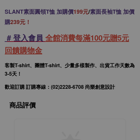
SLANT
素面圓領T恤 加購價
199元
/
素面長袖T恤 加價
購
239元！
# 登入會員
全館消費每滿100元贈5元
回饋購物金
客製T-shirt、團體T-shirt、少量多樣製作、出貨工作天數為
3-5天！
歡迎訂購 訂購專線：(02)2228-6708 尚樂創意設計
商品評價