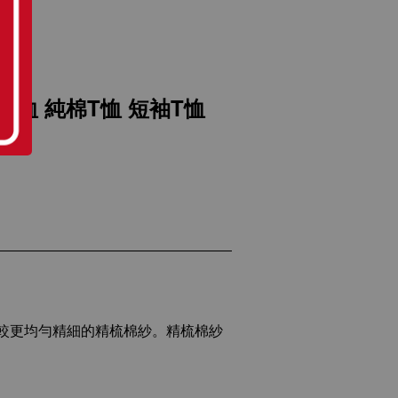
T恤 純棉T恤 短袖T恤
較更均勻精細的精梳棉紗。精梳棉紗