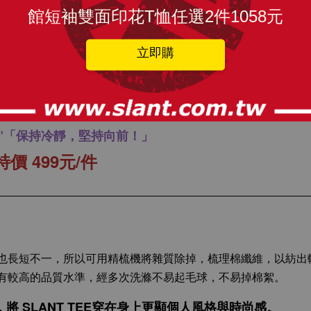
館短袖雙面印花T恤任選2件1058元
立即購
瀏覽更多
nd Carry On T恤 英倫 皇冠T恤
休閒T恤 潮流
德國席捲歐洲，英國政府設計激勵民心的海報，
Y ON”「保持冷靜，堅持向前！」
價 499元/件
也長短不一，所以可用精梳機將雜質除掉，梳理棉纖維，以紡出
有較高的品質水準，經多次洗滌不易起毛球，不易掉棉絮。
 SLANT TEE穿在身上更顯個人風格與時尚感。