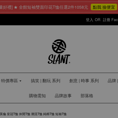
] ★ 全館短袖雙面印花T恤任選2件1058元
25
點我 撿便宜
登入
OR
註冊
Fa
LE 特價專區
搞笑 | 翻玩 系列
創意 | 時事 系列
品牌 
購物需知
品牌故事
部落格
On T恤 英倫 皇冠T恤 休閒T恤 潮流T恤 純棉T恤 短袖T恤