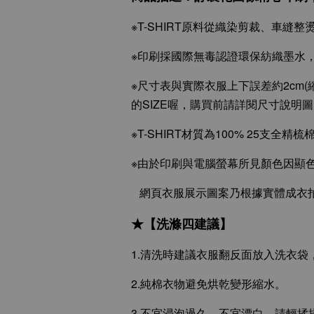
※T-SHIRT原料從織染剪裁、車縫
※印刷採國際無毒認證環保紡織墨水
※尺寸表與實際衣服上下誤差約2cm(
的SIZE喔，購買前請詳閱尺寸說明
※T-SHIRT材質為100% 25支
※由於印刷與電腦螢幕所見顏色因顯
網頁衣服展示圖案乃根據實體成衣拍
★【洗滌四建議】
1.清洗時建議衣服翻反面放入洗衣
2.純棉衣物避免烘乾變形縮水。
3.不宜浸泡過久、不宜漂白，請輕