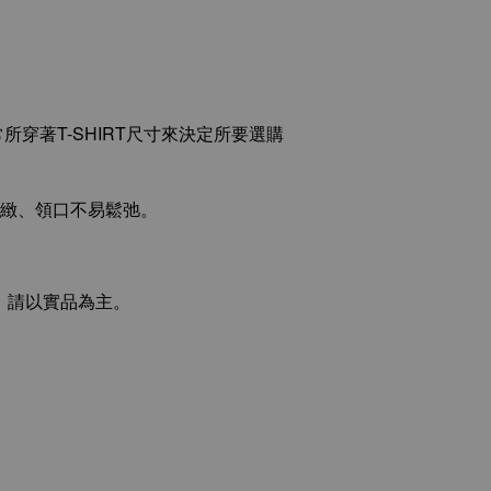
所穿著T-SHIRT尺寸來決定所要選購
縫精緻、領口不易鬆弛。
，請以實品為主。