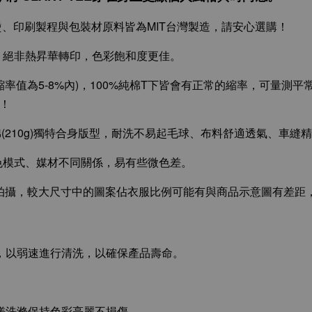
整燙、印刷製程與包裝材原料皆為MIT台灣製造，請安心選購！
，絕非熱昇華轉印，色彩飽和度更佳。
縮率值為5-8%內)，100%純棉T下皆會有正常的縮率，可量測平常
圖！
全精梳棉(210g)獨特合身版型，耐洗不易起毛球、布料舒適透氣、車
色模式、媒材不同關係，易有些微色差。
攝，較大尺寸中的圖案佔衣服比例可能有與商品示意圖有差距
袋，以弱速進行清洗，以確保產品壽命。
揉搓洗滌保持色彩亮麗不損傷。