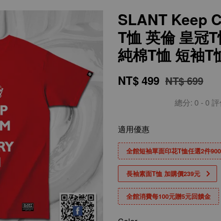
SLANT Keep C
T恤 英倫 皇冠T
純棉T恤 短袖T
NT$ 499
NT$ 699
總分:
0
-
0
評
適用優惠
全館短袖單面印花T恤任選2件90
長袖素面T恤 加購價239元
全館消費每100元贈5元回饋金