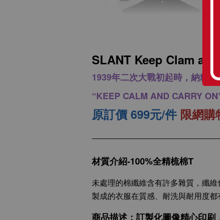
SLANT Keep Clam a
1939年二次大戰初起時，納粹
SLANT 素面中性 短袖
“KEEP CALM AND CARR
T恤 百搭T恤 潮牌品質
100%精梳環紡棉 亞洲
原訂價 699元/件
限網購特
版型 經典合身12色可
選
材質介紹-100%全精梳棉T
-
+
NT$ 199
NT$ 299
未處理的棉纖維含有許多雜質，纖維
製成的衣服在質感、耐洗與耐用度都
加入購物車
商品描述：訂製化圖像精心印刷，將