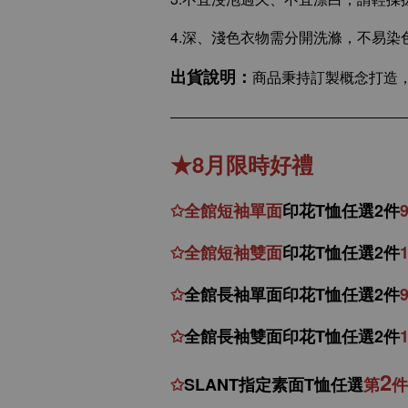
4.深、淺色衣物需分開洗滌，不易染
出貨說明：
商品秉持訂製概念打造，
★8月限時好禮
✩
全館
短
袖
單面
印花T恤任選2件
✩
全館
短袖
雙面
印花T恤
任
選
2件
✩
全館
長袖單面印花T恤任
選2件
✩
全館
長袖雙面印花T恤任
選2件
2
✩
SLANT指定素面T恤任選
第
件