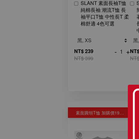
SLANT 素面長袖T恤
純棉長袖 潮流T恤 長
袖平口T恤 中性長T 柔
棉舒適 4色可選
-
+
NT$ 239
NT$
NT$ 399
NT$
素面圓領T恤 加購價199元