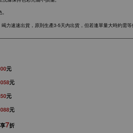
色。
竭力速速出貨，原則生產3-5天內出貨，但若逢單量大時約需等候
900
元
1058
元
950
元
1088
元
7
享
折