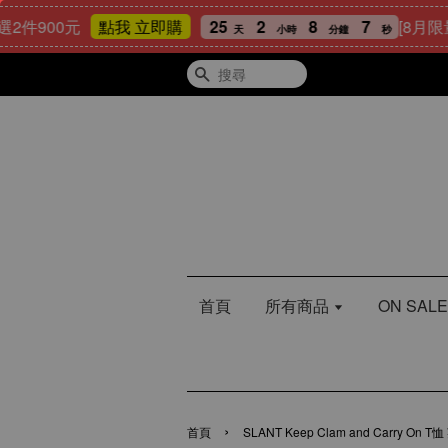
00元
25
2
8
6
[8月限量好禮
點我 立即購
天
小時
分鐘
秒
搜尋
首頁
所有商品
ON SA
›
首頁
SLANT Keep Clam and Carry 