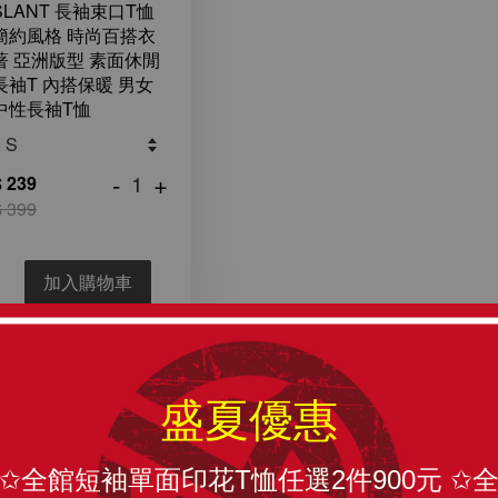
SLANT 長袖束口T恤
簡約風格 時尚百搭衣
著 亞洲版型 素面休閒
長袖T 內搭保暖 男女
中性長袖T恤
-
+
 239
 399
加入購物車
盛夏優惠
✩全館短袖單面印花T恤任選2件900元 ✩