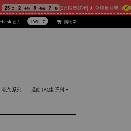
2
8
6
[8月限量好禮] ★ 全館長袖雙面印花T恤任
天
小時
分鐘
秒
cebook 登入
購物車
| 潮流 系列
運動 | 機能 系列