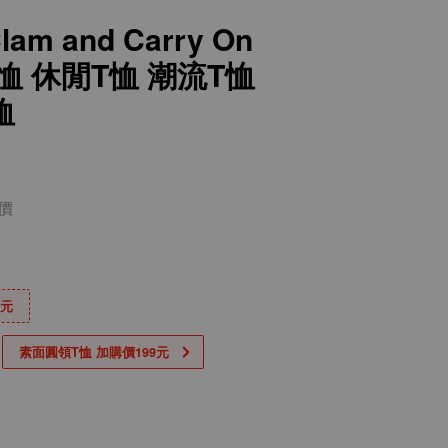
lam and Carry On
恤 休閒T恤 潮流T恤
恤
價
0元
素面圓領T恤 加購價199元