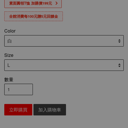
素面圓領T恤 加購價199元
全館消費每100元贈5元回饋金
Color
Size
數量
立即購買
加入購物車