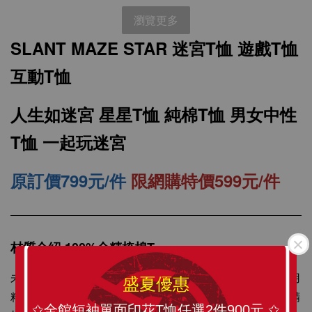
瀏覽更多
SLANT MAZE STAR 迷宮T恤 遊戲T恤
互動T恤
人生如迷宮 星星T恤 純棉T恤 男女中性
T恤 一起玩迷宮
原訂價799元/件
限網購特價599元/件
SLANT 素面中性 短袖T恤 百搭T恤 潮牌品質
100%精梳環紡棉 亞洲版型 經典合身12色可選
材質介紹-100%全精梳棉T
-
+
NT$ 199
未處理的棉纖維含有許多雜質，纖維也長短不一，所以可用
盛夏優惠
NT$ 299
精梳機將雜質除掉，梳理棉纖維，以紡出較更均勻精細的精
✩全館短袖單面印花T恤任選2件900元 ✩