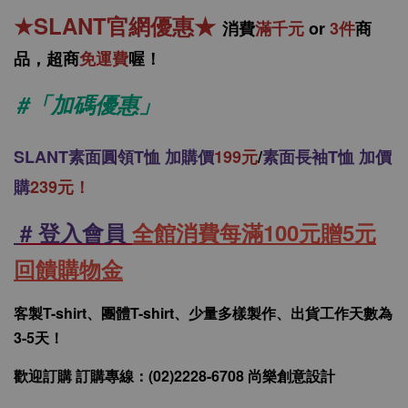
★
SLANT官網優惠
★
消
費
滿千元
or
3件
商
品，
超商
免運費
喔！
#「加碼優惠」
SLANT
素面圓領T恤 加購價
199元
/
素面長袖T恤 加價
購
239元！
# 登入會員
全館消費每滿100元贈5元
回饋購物金
客製T-shirt、團體T-shirt、少量多樣製作、出貨工作天數為
3-5天！
歡迎訂購 訂購專線：(02)2228-6708 尚樂創意設計