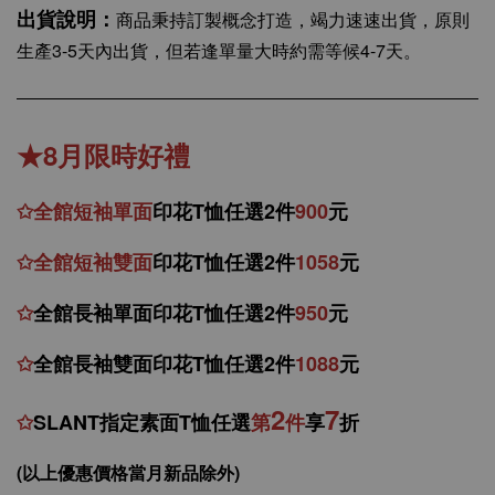
出貨說明：
商品秉持訂製概念打造，竭力速速出貨，原則
生產3-5天內出貨，但若逢單量大時約需等候4-7天。
★8月限時好禮
✩
全館
短
袖
單面
印花T恤任選2件
900
元
✩
全館
短袖
雙面
印花T恤
任
選
2件
1058
元
✩
全館
長袖單面印花T恤任
選2件
950
元
✩
全館
長袖雙面印花T恤任
選2件
1088
元
2
7
✩
SLANT指定素面T恤任選
第
件
享
折
(以上優惠價格當月新品除外)