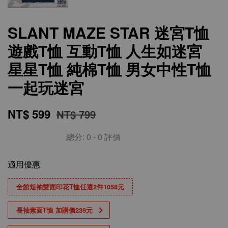
SLANT MAZE STAR 迷宮T恤
遊戲T恤 互動T恤 人生如迷宮
星星T恤 純棉T恤 男女中性T恤
一起玩迷宮
NT$ 599
NT$ 799
總分:
0
-
0
評價
適用優惠
全館短袖雙面印花T恤任選2件1058元
長袖素面T恤 加購價239元