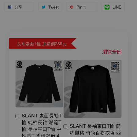
分享
Tweet
Pin it
LINE
長袖素面T恤 加購價239元
瀏覽全部
SLANT 素面長袖T
恤 純棉長袖 潮流T
SLANT 長袖束口T恤 簡
恤 長袖平口T恤 中
約風格 時尚百搭衣著 亞
性長T 柔棉舒適 4