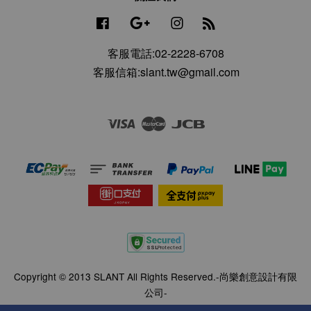
Facebook
Google
Instagram
RSS
客服電話:02-2228-6708
客服信箱:slant.tw@gmail.com
Visa
Master
JCB
Copyright © 2013 SLANT All Rights Reserved.-尚樂創意設計有限
公司-