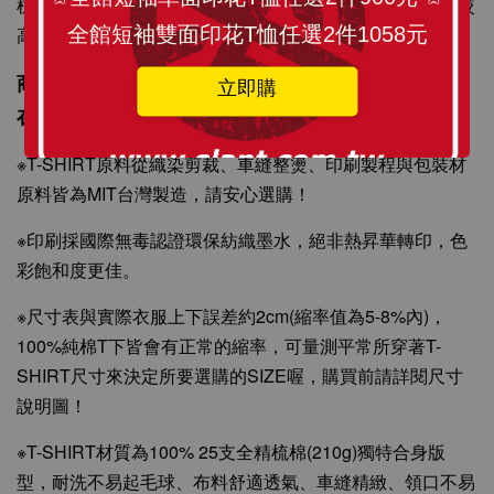
梳棉紗。精梳棉紗製成的衣服在質感、耐洗與耐用度都有較
加入購物車
全館短袖雙面印花T恤任選2件1058元
高的品質水準，經多次洗滌不易起毛球，不易掉棉絮。
商品描述：訂製化圖像精心印刷，將 SLANT TEE穿
立即購
在身上更顯個人風格與時尚感。
※T-SHIRT原料從織染剪裁、車縫整燙、印刷製程與包裝材
原料皆為MIT台灣製造，請安心選購！
※印刷採國際無毒認證環保紡織墨水，絕非熱昇華轉印，色
彩飽和度更佳。
※尺寸表與實際衣服上下誤差約2cm(縮率值為5-8%內)，
100%純棉T下皆會有正常的縮率，可量測平常所穿著T-
SHIRT尺寸來決定所要選購的SIZE喔，購買前請詳閱尺寸
說明圖！
※T-SHIRT材質為100% 25支全精梳棉(210g)獨特合身版
型，耐洗不易起毛球、布料舒適透氣、車縫精緻、領口不易