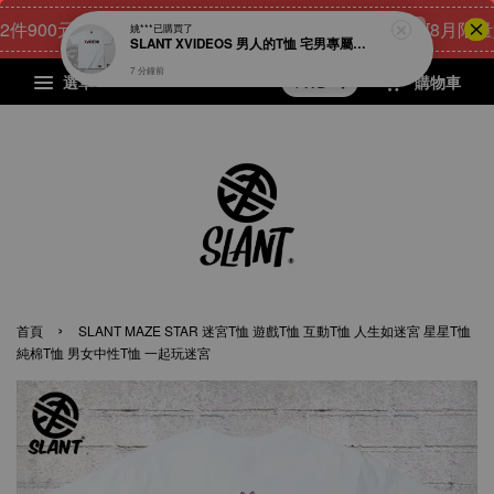
00元
20
21
57
39
[8月限量好禮
點我 立即購
天
小時
分鐘
秒
選單
購物車
›
首頁
SLANT MAZE STAR 迷宮T恤 遊戲T恤 互動T恤 人生如迷宮 星星T恤
純棉T恤 男女中性T恤 一起玩迷宮