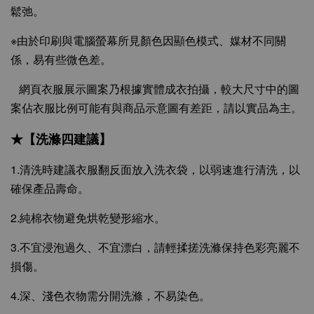
鬆弛。
※由於印刷與電腦螢幕所見顏色因顯色模式、媒材不同關
係，易有些微色差。
網頁衣服展示圖案乃根據實體成衣拍攝，較大尺寸中的圖
案佔衣服比例可能有與商品示意圖有差距，請以實品為主。
★【洗滌四建議】
1.清洗時建議衣服翻反面放入洗衣袋，以弱速進行清洗，以
確保產品壽命。
2.純棉衣物避免烘乾變形縮水。
3.不宜浸泡過久、不宜漂白，請輕揉搓洗滌保持色彩亮麗不
損傷。
4.深、淺色衣物需分開洗滌，不易染色。