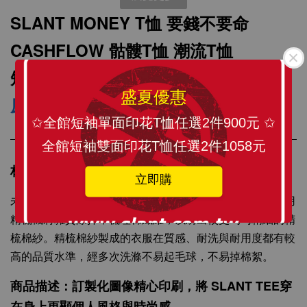
SLANT MONEY T恤 要錢不要命
CASHFLOW 骷髏T恤 潮流T恤
短袖T恤 純棉T恤 雙面印刷 多色可選
盛夏優惠
原訂價799元/件
限網購特價599元/件
✩全館短袖單面印花T恤任選2件900元 ✩
全館短袖雙面印花T恤任選2件1058元
材質介紹-100%全精梳棉T
SLANT 素面中性 短袖T恤 百搭T恤 潮牌品質
立即購
100%精梳環紡棉 亞洲版型 經典合身12色可選
未處理的棉纖維含有許多雜質，纖維也長短不一，所以可用
精梳機將雜質除掉，梳理棉纖維，以紡出較更均勻精細的精
-
+
梳棉紗。精梳棉紗製成的衣服在質感、耐洗與耐用度都有較
NT$ 199
NT$ 299
高的品質水準，經多次洗滌不易起毛球，不易掉棉絮。
商品描述：訂製化圖像精心印刷，將 SLANT TEE穿
加入購物車
在身上更顯個人風格與時尚感。