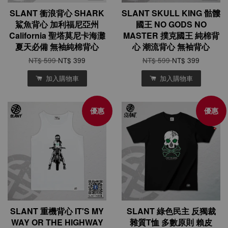
SLANT 衝浪背心 SHARK
SLANT SKULL KING 骷髏
鯊魚背心 加利福尼亞州
國王 NO GODS NO
California 聖塔莫尼卡海灘
MASTER 撲克國王 純棉背
夏天必備 無袖純棉背心
心 潮流背心 無袖背心
NT$ 599
NT$ 399
NT$ 599
NT$ 399
加入購物車
加入購物車
優惠
優惠
SLANT 重機背心 IT'S MY
SLANT 綠色民主 反獨裁
WAY OR THE HIGHWAY
雜質T恤 多數原則 賴皮