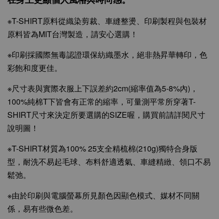
※T-SHIRT原料從織染剪裁、車縫整燙、印刷製程與包裝材
原料皆為MIT台灣製造，請安心選購！
※印刷採國際無毒認證環保紡織墨水，絕非熱昇華轉印，色
彩飽和度更佳。
※尺寸表與實際衣服上下誤差約2cm(縮率值為5-8%內)，
100%純棉T下皆會有正常的縮率，可量測平常所穿著T-
SHIRT尺寸來決定所要選購的SIZE喔，購買前請詳閱尺寸
說明圖！
※T-SHIRT材質為100% 25支全精梳棉(210g)獨特合身版
型，耐洗不易起毛球、布料舒適透氣、車縫精緻、領口不易
鬆弛。
※由於印刷與電腦螢幕所見顏色因顯色模式、媒材不同關
係，易有些微色差。