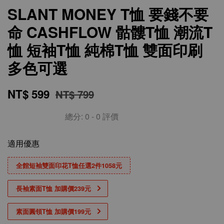
SLANT MONEY T恤 要錢不要
命 CASHFLOW 骷髏T恤 潮流T
恤 短袖T恤 純棉T恤 雙面印刷
多色可選
NT$ 599
NT$ 799
總分:
0
-
0
評價
適用優惠
全館短袖雙面印花T恤任選2件1058元
長袖素面T恤 加購價239元
素面圓領T恤 加購價199元