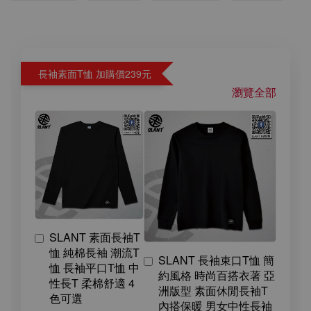
長袖素面T恤 加購價239元
瀏覽全部
SLANT 素面長袖T
恤 純棉長袖 潮流T
SLANT 長袖束口T恤 簡
恤 長袖平口T恤 中
約風格 時尚百搭衣著 亞
性長T 柔棉舒適 4
洲版型 素面休閒長袖T
色可選
內搭保暖 男女中性長袖