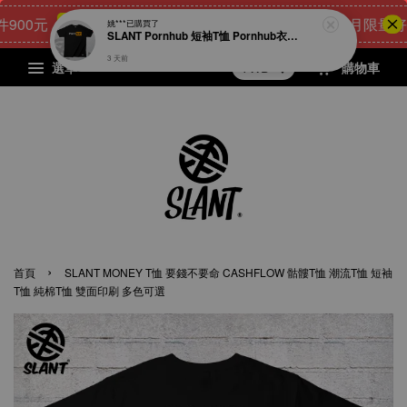
0元
21
23
37
32
[8月限量好禮]
點我 立即購
天
小時
分鐘
秒
選單
購物車
›
首頁
SLANT MONEY T恤 要錢不要命 CASHFLOW 骷髏T恤 潮流T恤 短袖
T恤 純棉T恤 雙面印刷 多色可選