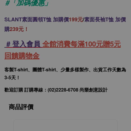
#「加碼優惠」
SLANT
素面圓領T恤 加購價
199元
/
素面長袖T恤 加價
購
239元！
# 登入會員
全館消費每滿100元贈5元
回饋購物金
客製T-shirt、團體T-shirt、少量多樣製作、出貨工作天數為
3-5天！
歡迎訂購 訂購專線：(02)2228-6708 尚樂創意設計
商品評價