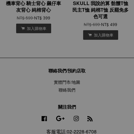
機車背心 騎士背心 飆仔車
SKULL 我說的算 骷髏T恤
友背心 純棉背心
民主T恤 純棉T恤 反罷免多
色可選
NT$ 599
NT$ 399
NT$ 699
NT$ 499
加入購物車
加入購物車
聯絡我們/預約店取
實體門市/地圖
聯絡我們
關注我們
Facebook
Google
Instagram
RSS
客服電話:02-2228-6708