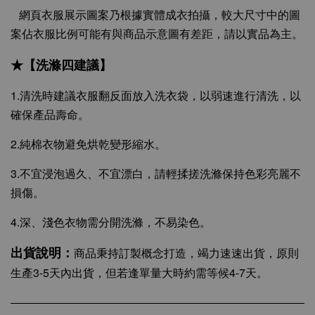
網頁衣服展示圖案乃根據實體成衣拍攝，較大尺寸中的圖
案佔衣服比例可能有與商品示意圖有差距，請以實品為主。
★【洗滌四建議】
1.清洗時建議衣服翻反面放入洗衣袋，以弱速進行清洗，以
確保產品壽命。
2.純棉衣物避免烘乾變形縮水。
3.不宜浸泡過久、不宜漂白，請輕揉搓洗滌保持色彩亮麗不
損傷。
4.深、淺色衣物需分開洗滌，不易染色。
出貨說明：
商品秉持訂製概念打造，竭力速速出貨，原則
生產3-5天內出貨，但若逢單量大時約需等候4-7天。