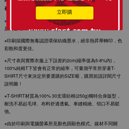
在身上更顯個人風格與時尚感。
立即購
※T-SHIRT原料從織染剪裁、車縫整燙、印刷製程與包裝材
原料皆為MIT台灣製造，請安心選購！
※印刷採國際無毒認證環保紡織墨水，絕非熱昇華轉印，色
彩飽和度更佳。
※尺寸表與實際衣服上下誤差約2cm(縮率值為5-8%內)，
100%純棉T下皆會有正常的縮率，可量測平常所穿著T-
SHIRT尺寸來決定所要選購的SIZE喔，購買前請詳閱尺寸
說明圖！
※T-SHIRT材質為100% 30支環紡棉(250g)獨特合身版型，
耐洗不易起毛球、布料舒適透氣、車縫精緻、領口不易鬆
弛。
※由於印刷與電腦螢幕所見顏色因顯色模式、媒材不同關