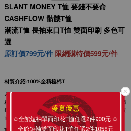
SLANT MONEY T恤 要錢不要命
CASHFLOW 骷髏T恤
潮流T恤 長袖束口T恤 雙面印刷 多色可
選
原訂價799元/件
限網購特價599元/件
SLANT 素面中性 短袖T恤 百搭T恤 潮牌品質
100%精梳環紡棉 亞洲版型 經典合身12色可選
材質介紹-100%全精梳棉T
未處理的棉纖維含有許多雜質，纖維也長短不一，所以可用
-
+
NT$ 199
精梳機將雜質除掉，梳理棉纖維，以紡出較更均勻精細的精
NT$ 299
盛夏優惠
梳棉紗。精梳棉紗製成的衣服在質感、耐洗與耐用度都有較
高的品質水準，經多次洗滌不易起毛球，不易掉棉絮。
✩全館短袖單面印花T恤任選2件900元 ✩
加入購物車
全館短袖雙面印花T恤任選2件1058元
商品描述：訂製化圖像精心印刷，將 SLANT TEE穿