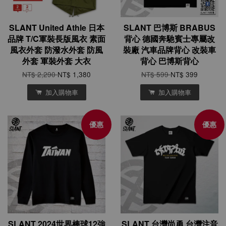
SLANT United Athle 日本
SLANT 巴博斯 BRABUS
品牌 T/C軍裝長版風衣 素面
背心 德國奔馳賓士專屬改
風衣外套 防潑水外套 防風
裝廠 汽車品牌背心 改裝車
外套 軍裝外套 大衣
背心 巴博斯背心
NT$ 2,290
NT$ 1,380
NT$ 599
NT$ 399
加入購物車
加入購物車
優惠
優惠
SLANT 2024世界棒球12強
SLANT 台灣尚勇 台灣注音