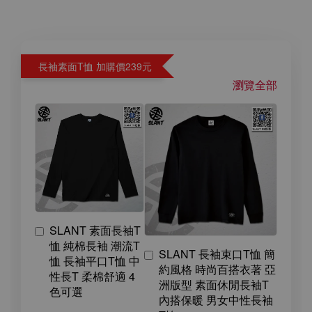
長袖素面T恤 加購價239元
瀏覽全部
SLANT 素面長袖T
恤 純棉長袖 潮流T
SLANT 長袖束口T恤 簡
恤 長袖平口T恤 中
約風格 時尚百搭衣著 亞
性長T 柔棉舒適 4
洲版型 素面休閒長袖T
色可選
內搭保暖 男女中性長袖