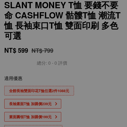
SLANT MONEY T恤 要錢不要
命 CASHFLOW 骷髏T恤 潮流T
恤 長袖束口T恤 雙面印刷 多色
可選
NT$ 599
NT$ 799
總分:
0
-
0
評價
適用優惠
全館長袖雙面印花T恤任選2件1088元
長袖素面T恤 加購價239元
素面圓領T恤 加購價199元