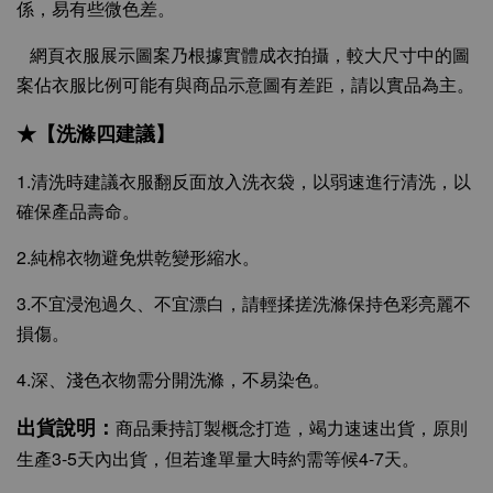
係，易有些微色差。
網頁衣服展示圖案乃根據實體成衣拍攝，較大尺寸中的圖
案佔衣服比例可能有與商品示意圖有差距，請以實品為主。
★【洗滌四建議】
1.清洗時建議衣服翻反面放入洗衣袋，以弱速進行清洗，以
確保產品壽命。
2.純棉衣物避免烘乾變形縮水。
3.不宜浸泡過久、不宜漂白，請輕揉搓洗滌保持色彩亮麗不
損傷。
4.深、淺色衣物需分開洗滌，不易染色。
出貨說明：
商品秉持訂製概念打造，竭力速速出貨，原則
生產3-5天內出貨，但若逢單量大時約需等候4-7天。