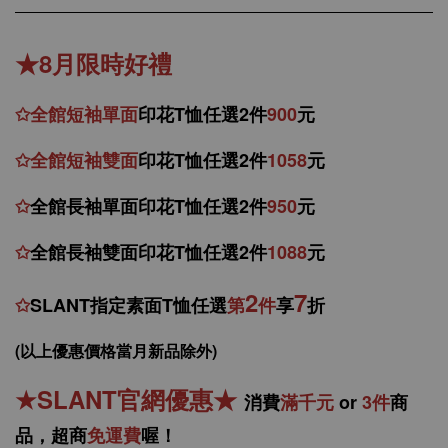
★8月限時好禮
✩
全館
短
袖
單面
印花T恤任選2件
900
元
✩
全館
短袖
雙面
印花T恤
任
選
2件
1058
元
✩
全館
長袖單面印花T恤任
選2件
950
元
✩
全館
長袖雙面印花T恤任
選2件
1088
元
2
7
✩
SLANT指定素面T恤任選
第
件
享
折
(以上優惠價格當月新品除外)
★
SLANT官網優惠
★
消
費
滿千元
or
3件
商
品，
超商
免運費
喔！