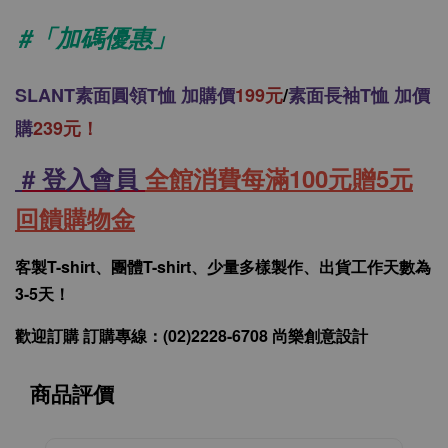
#「加碼優惠」
SLANT
素面圓領T恤 加購價
199元
/
素面長袖T恤 加價
購
239元！
# 登入會員
全館消費每滿100元贈5元
回饋購物金
客製T-shirt、團體T-shirt、少量多樣製作、出貨工作天數為
3-5天！
歡迎訂購 訂購專線：(02)2228-6708 尚樂創意設計
商品評價