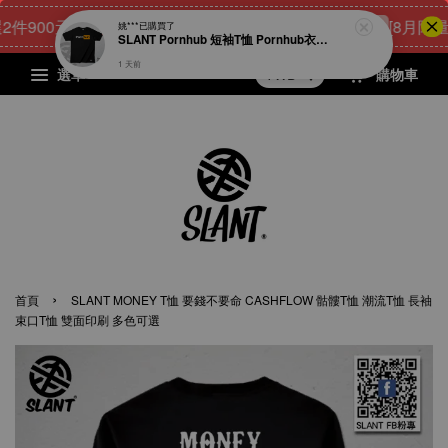
900元
23
1
6
54
[8月限量好
點我 立即購
天
小時
分鐘
秒
選單
購物車
›
首頁
SLANT MONEY T恤 要錢不要命 CASHFLOW 骷髏T恤 潮流T恤 長袖
束口T恤 雙面印刷 多色可選