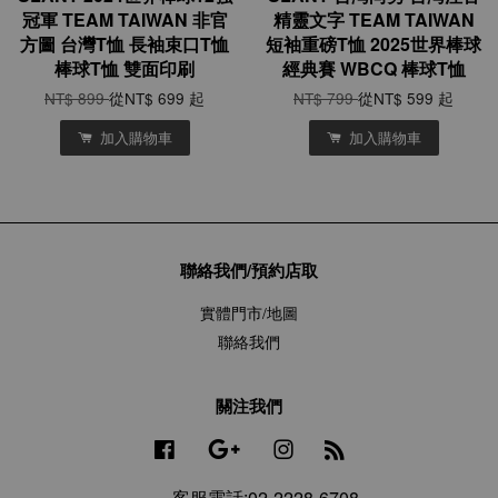
冠軍 TEAM TAIWAN 非官
精靈文字 TEAM TAIWAN
方圖 台灣T恤 長袖束口T恤
短袖重磅T恤 2025世界棒球
棒球T恤 雙面印刷
經典賽 WBCQ 棒球T恤
NT$ 899
從
NT$ 699
起
NT$ 799
從
NT$ 599
起
加入購物車
加入購物車
聯絡我們/預約店取
實體門市/地圖
聯絡我們
關注我們
Facebook
Google
Instagram
RSS
客服電話:02-2228-6708