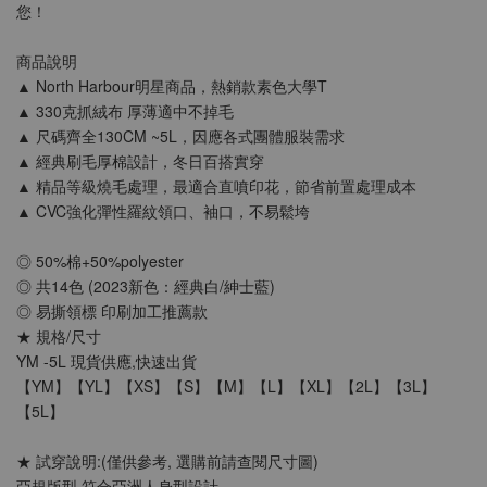
您！
商品說明
▲ North Harbour明星商品，熱銷款素色大學T
SLANT 素面中性 短袖T恤 百搭T恤 潮牌品質
▲ 330克抓絨布 厚薄適中不掉毛
100%精梳環紡棉 亞洲版型 經典合身12色可選
▲ 尺碼齊全130CM ~5L，因應各式團體服裝需求
▲ 經典刷毛厚棉設計，冬日百搭實穿
▲ 精品等級燒毛處理，最適合直噴印花，節省前置處理成本
-
+
NT$ 199
▲ CVC強化彈性羅紋領口、袖口，不易鬆垮
NT$ 299
◎ 50%棉+50%polyester
◎ 共14色 (2023新色：經典白/紳士藍)
加入購物車
◎ 易撕領標 印刷加工推薦款
★ 規格/尺寸
YM -5L 現貨供應,快速出貨
【YM】【YL】【XS】【S】【M】【L】【XL】【2L】【3L】
【5L】
★ 試穿說明:(僅供參考, 選購前請查閱尺寸圖)
亞規版型.符合亞洲人身型設計.