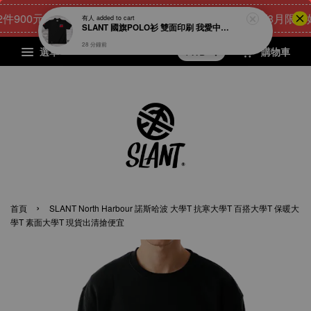
00元
24
18
25
23
[8月限量好禮
點我 立即購
天
小時
分鐘
秒
選單
購物車
›
首頁
SLANT North Harbour 諾斯哈波 大學T 抗寒大學T 百搭大學T 保暖大
學T 素面大學T 現貨出清搶便宜