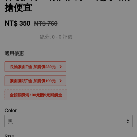
搶便宜
NT$ 350
NT$ 760
總分:
0
-
0
評價
適用優惠
長袖素面T恤 加購價239元
素面圓領T恤 加購價199元
全館消費每100元贈5元回饋金
Color
Size