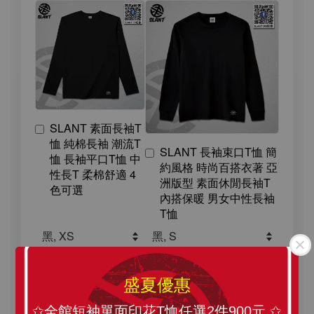
SLANT 素面長袖T
恤 純棉長袖 潮流T
SLANT 長袖束口T恤 簡
恤 長袖平口T恤 中
約風格 時尚百搭衣著 亞
性長T 柔棉舒適 4
洲版型 素面休閒長袖T
色可選
內搭保暖 男女中性長袖
T恤
-
+
-
+
NT$ 239
NT$ 239
NT$ 399
NT$ 399
盛夏優惠
✩全館短袖單面印花T恤任選2件900元 ✩