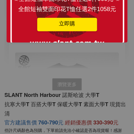
加入購物車
全館短袖雙面印花T恤任選2件1058元
立即購
素面圓領T恤 加購價199元
瀏覽更多
SLANT North Harbour 諾斯哈波 大學T 
抗寒大學T 百搭大學T 保暖大學T 素面大學T 現貨出
清 
官方建議售價 760-790元
經銷優惠價 330-390元
些許尺碼顏色為預購，下單前請先洽
小
確認是否為現貨喔！感謝