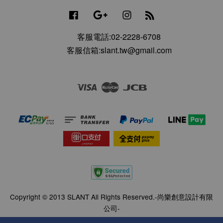
Facebook
Google
Instagram
RSS
客服電話:02-2228-6708
客服信箱:slant.tw@gmail.com
Visa
Master
JCB
Copyright © 2013 SLANT All Rights Reserved.-尚樂創意設計有限
公司-