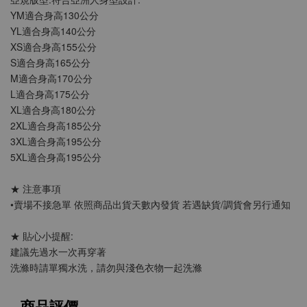
YM適合身高130公分
YL適合身高140公分
XS適合身高155公分
S適合身高165公分
M適合身高170公分
L適合身高175公分
XL適合身高180公分
2XL適合身高185公分
3XL適合身高195公分
5XL適合身高195公分
★ 注意事項
•賣場不接急單 依照商品出貨天數內發貨 若遇缺貨/調貨會另行通知 
★ 貼心小提醒:
建議先過水一次再穿著
洗滌時請單獨水洗，請勿與淺色衣物一起洗滌
商品評價