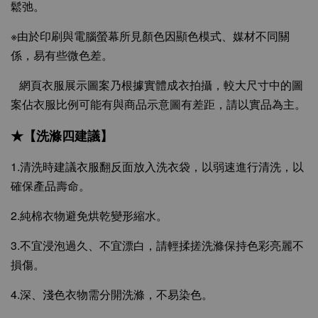
鬆弛。
※由於印刷與電腦螢幕所見顏色因顯色模式、媒材不同關
係，易有些微色差。
網頁衣服展示圖案乃根據實體成衣拍攝，較大尺寸中的圖
案佔衣服比例可能有與商品示意圖有差距，請以實品為主。
★【洗滌四建議】
1.清洗時建議衣服翻反面放入洗衣袋，以弱速進行清洗，以
確保產品壽命。
2.純棉衣物避免烘乾變形縮水。
3.不宜浸泡過久、不宜漂白，請輕揉搓洗滌保持色彩亮麗不
損傷。
4.深、淺色衣物需分開洗滌，不易染色。