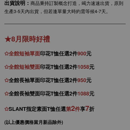
出貨說明：
商品秉持訂製概念打造，竭力速速出貨，原則
生產3-5天內出貨，但若逢單量大時約需等候4-7天。
★8月限時好禮
✩
全館
短
袖
單面
印花T恤任選2件
900
元
✩
全館
短袖
雙面
印花T恤
任
選
2件
1058
元
✩
全館
長袖單面印花T恤任
選2件
950
元
✩
全館
長袖雙面印花T恤任
選2件
1088
元
2
7
✩
SLANT指定素面T恤任選
第
件
享
折
(以上優惠價格當月新品除外)