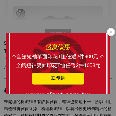
瀏覽更多
SLANT OX井字遊戲T恤 井字棋 圈圈叉叉 Tic-Tac-
盛夏優惠
Toe 
✩全館短袖單面印花T恤任選2件900元 ✩
打破思維局限的創意 純棉短袖T恤 雙面印多色可選
全館短袖雙面印花T恤任選2件1058元
原訂價799元/件
限網購特價599元/件
立即購
材質介紹-100%全精梳棉T
未處理的棉纖維含有許多雜質，纖維也長短不一，所以可用
SLANT 素面中性 短袖T恤 百搭T恤 潮牌品質
精梳機將雜質除掉，梳理棉纖維，以紡出較更均勻精細的精
100%精梳環紡棉 亞洲版型 經典合身12色可選
梳棉紗。精梳棉紗製成的衣服在質感、耐洗與耐用度都有較