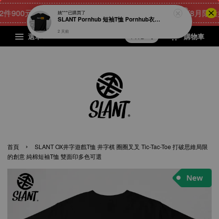
00元
22
19
41
6
[8月限量好禮
點我 立即購
天
小時
分鐘
秒
選單
購物車
›
首頁
SLANT OX井字遊戲T恤 井字棋 圈圈叉叉 Tic-Tac-Toe 打破思維局限
的創意 純棉短袖T恤 雙面印多色可選