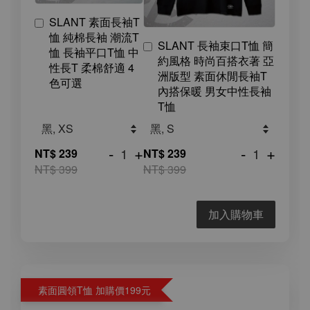
SLANT 素面長袖T
恤 純棉長袖 潮流T
SLANT 長袖束口T恤 簡
恤 長袖平口T恤 中
約風格 時尚百搭衣著 亞
性長T 柔棉舒適 4
洲版型 素面休閒長袖T
色可選
內搭保暖 男女中性長袖
T恤
-
+
-
+
NT$ 239
NT$ 239
NT$ 399
NT$ 399
加入購物車
素面圓領T恤 加購價199元