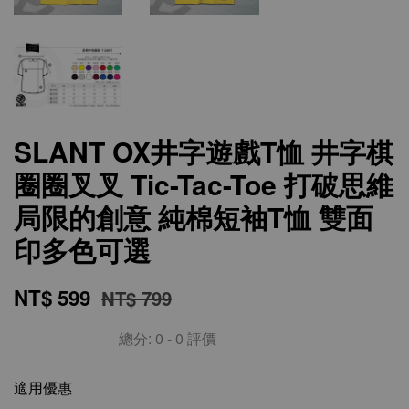
SLANT OX井字遊戲T恤 井字棋
圈圈叉叉 Tic-Tac-Toe 打破思維
局限的創意 純棉短袖T恤 雙面
印多色可選
NT$ 599
NT$ 799
總分:
0
-
0
評價
適用優惠