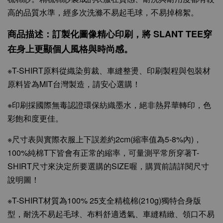
高的品質水準，經多次洗滌不易起毛球，不易掉棉絮。
-
+
NT$ 199
NT$ 299
商品描述：訂製化圖像精心印刷，將 SLANT TEE穿
在身上更顯個人風格與時尚感。
加入購物車
※T-SHIRT原料從織染剪裁、車縫整燙、印刷製程與包裝材
原料皆為MIT台灣製造，請安心選購！
※印刷採國際無毒認證環保紡織墨水，絕非熱昇華轉印，色
彩飽和度更佳。
※尺寸表與實際衣服上下誤差約2cm(縮率值為5-8%內)，
100%純棉T下皆會有正常的縮率，可量測平常所穿著T-
SHIRT尺寸來決定所要選購的SIZE喔，購買前請詳閱尺寸
說明圖！
※T-SHIRT材質為100% 25支全精梳棉(210g)獨特合身版
型，耐洗不易起毛球、布料舒適透氣、車縫精緻、領口不易