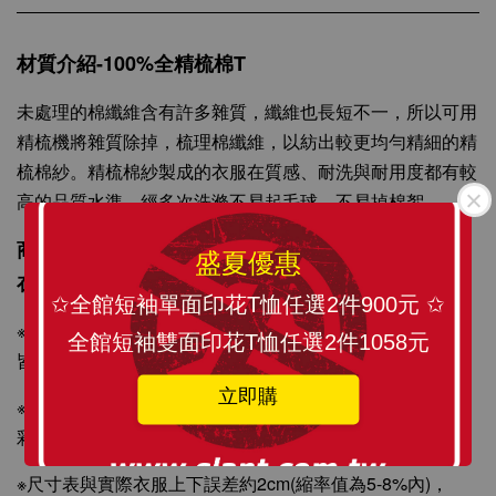
-
+
NT$ 199
NT$ 299
材質介紹-100%全精梳棉T
加入購物車
未處理的棉纖維含有許多雜質，纖維也長短不一，所以可用
精梳機將雜質除掉，梳理棉纖維，以紡出較更均勻精細的精
梳棉紗。精梳棉紗製成的衣服在質感、耐洗與耐用度都有較
高的品質水準，經多次洗滌不易起毛球，不易掉棉絮。
商品描述：訂製化圖像精心印刷，將 SLANT TEE穿
盛夏優惠
在身上更顯個人風格與時尚感。
✩全館短袖單面印花T恤任選2件900元 ✩
※背心原料從織染剪裁、車縫整燙、印刷製程與包裝材原料
全館短袖雙面印花T恤任選2件1058元
皆為MIT台灣製造，請安心選購！
立即購
※印刷採國際無毒認證環保紡織墨水，絕非熱昇華轉印，色
彩飽和度更佳。
※尺寸表與實際衣服上下誤差約2cm(縮率值為5-8%內)，