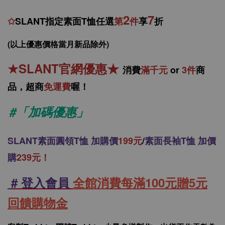
2
7
✩
SLANT指定素面T恤任選
第
件
享
折
(以上優惠價格當月新品除外)
★
SLANT官網優惠
★
消
費
滿千元
or
3件
商
品，
超商
免運費
喔！
#「加碼優惠」
SLANT
素面圓領T恤 加購價
199元
/
素面長袖T恤 加價
購
239元！
# 登入會員
全館消費每滿100元贈5元
回饋購物金