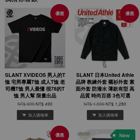
優惠
優惠
SLANT XVIDEOS 男人的T
SLANT 日本United Athle
恤 宅男專屬T恤 成人T恤 老
品牌 教練外套 襯衫外套 素
司機T恤 男人最懂 很78的T
面外套 防潑水 薄款有型 高
恤 男人幫 限量出品
品質 時尚百搭 3色可選
NT$ 699
NT$ 490
NT$ 1,590
NT$ 1,280
加入購物車
加入購物車
優惠