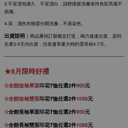
3.不宜浸泡過久、不宜漂白，請輕揉搓洗滌保持色彩亮麗不
損傷。
4.深、淺色衣物需分開洗滌，不易染色。
出貨說明：
商品秉持訂製概念打造，竭力速速出貨，原則
生產3-5天內出貨，但若逢單量大時約需等候4-7天。
★8月限時好禮
✩
全館
短
袖
單面
印花T恤任選2件
900
元
✩
全館
短袖
雙面
印花T恤
任
選
2件
1058
元
✩
全館
長袖單面印花T恤任
選2件
950
元
✩
全館
長袖雙面印花T恤任
選2件
1088
元