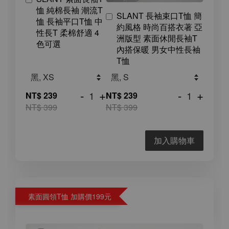
恤 純棉長袖 潮流T
SLANT 長袖束口T恤 簡
恤 長袖平口T恤 中
約風格 時尚百搭衣著 亞
性長T 柔棉舒適 4
洲版型 素面休閒長袖T
色可選
內搭保暖 男女中性長袖
T恤
-
+
-
+
NT$ 239
NT$ 239
NT$ 399
NT$ 399
加入購物車
素面圓領T恤 加購價199元