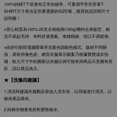
100%純棉T下皆會有正常的縮率，可量測平常所穿著T-
SHIRT尺寸來決定所要選購的SIZE喔，購買前請詳閱尺寸
說明圖！
※背心材質為100% 25支全精梳棉(180g)獨特合身版型，耐
洗不易起毛球、布料舒適透氣、車縫精緻、領口不易鬆弛。
※由於印刷與電腦螢幕所見顏色因顯色模式、媒材不同關
係，易有些微色差。網頁衣服展示圖案乃根據實體成衣拍
攝，較大尺寸中的圖案佔衣服比例可能有與商品示意圖有差
距，請以實品為主。
★【洗滌四建議】
1.清洗時建議衣服翻反面放入洗衣袋，以弱速進行清洗，以
確保產品壽命。
2.純棉衣物避免烘乾變形縮水。