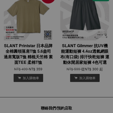
SLANT Printstar 日本品牌
SLANT Gilmmer 抗UV機
全棉圓領落肩T恤 5.6盎司
能運動短褲 4.4oz透氣網眼
過肩寬版T恤 精梳天竺棉 素
布(有口袋) 排汗快乾短褲 運
面TEE 柔棉T恤
動休閒居家短褲 4色可選
NT$ 499
NT$ 359
NT$ 599
從
NT$ 300
起
加入購物車
加入購物車
聯絡我們/預約店取