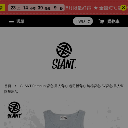
23
14
39
9
[8月限量好禮] ★ 全館短袖雙面印花
天
小時
分鐘
秒
選單
購物車
›
首頁
SLANT Pornhub 背心 男人背心 老司機背心 純棉背心 AV背心 男人幫
限量出品