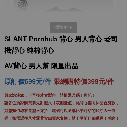
瀏覽更多
SLANT Pornhub 背心 男人背心 老司
機背心 純棉背心
AV背心 男人幫 限量出品
原訂價599元/件
限網購特價399元/件
買家請注意，下單後才會製作，請慎選尺碼！拜託！
SLANT 素面中性 短袖T恤 百搭T恤 潮牌品質
請各位買家購買前先對照尺寸表測量值，此背心偏向休閒合身款，
100%精梳環紡棉 亞洲版型 經典合身12色可選
如想類似球衣造型來穿搭，建議可以選購比平時穿的尺寸大一號
喔！如需退換尺寸運費皆由買家負擔，請下單前仔細選擇！感謝！