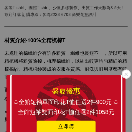
客製T-shirt、團體T-shirt、少量多樣製作、出貨工作天數為3-5天！
歡迎訂購 訂購專線：(02)2228-6708 尚樂創意設計
材質介紹-100%全精梳棉T
SLANT 素面中性 短袖T恤 百搭T恤 潮牌品質
100%精梳環紡棉 亞洲版型 經典合身12色可選
未處理的棉纖維含有許多雜質，纖維也長短不一，所以可用
精梳機將雜質除掉，梳理棉纖維，以紡出較更均勻精細的精
-
+
梳棉紗。精梳棉紗製成的衣服在質感、耐洗與耐用度都有較
NT$ 199
NT$ 299
高的品質水準，經多次洗滌不易起毛球，不易掉棉絮。
商品描述：訂製化圖像精心印刷，將 SLANT TEE穿
盛夏優惠
加入購物車
在身上更顯個人風格與時尚感。
✩全館短袖單面印花T恤任選2件900元 ✩
※T-SHIRT原料從織染剪裁、車縫整燙、印刷製程與包裝材
全館短袖雙面印花T恤任選2件1058元
原料皆為MIT台灣製造，請安心選購！
立即購
※印刷採國際無毒認證環保紡織墨水，絕非熱昇華轉印，色