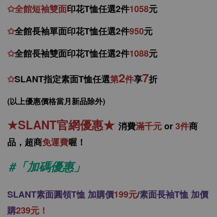
✩
全館
短袖
雙面
印花T恤
任
選
2件
1058
元
✩
全館
長袖單面印花T恤任
選2件
950
元
✩
全館
長袖雙面印花T恤任
選2件
1088
元
2
7
✩
SLANT指定素面T恤任選
第
件
享
折
(以上優惠價格當月新品除外)
★
SLANT官網優惠
★
消
費
滿千元
or
3件
商
品，
超商
免運費
喔！
#「加碼優惠」
SLANT
素面圓領T恤 加購價
199元
/
素面長袖T恤 加價
購
239元！