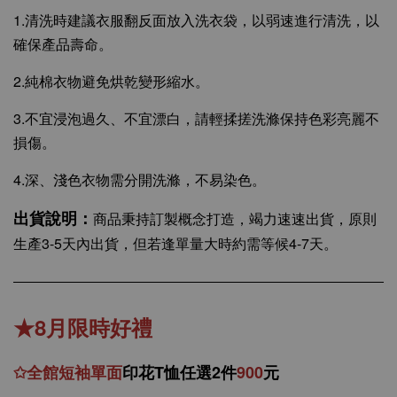
1.清洗時建議衣服翻反面放入洗衣袋，以弱速進行清洗，以
確保產品壽命。
2.純棉衣物避免烘乾變形縮水。
3.不宜浸泡過久、不宜漂白，請輕揉搓洗滌保持色彩亮麗不
損傷。
4.深、淺色衣物需分開洗滌，不易染色。
出貨說明：
商品秉持訂製概念打造，竭力速速出貨，原則
生產3-5天內出貨，但若逢單量大時約需等候4-7天。
★8月限時好禮
✩
全館
短
袖
單面
印花T恤任選2件
900
元