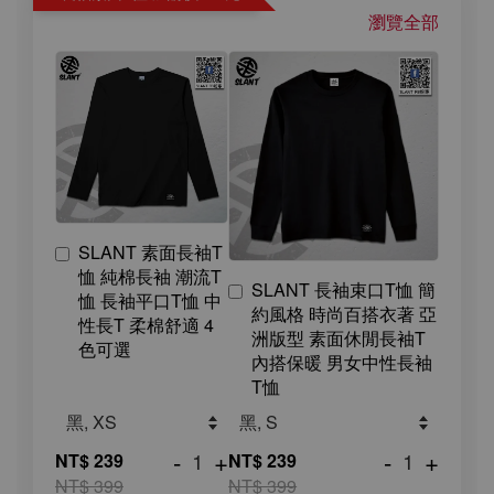
瀏覽全部
SLANT 素面長袖T
恤 純棉長袖 潮流T
SLANT 長袖束口T恤 簡
恤 長袖平口T恤 中
約風格 時尚百搭衣著 亞
性長T 柔棉舒適 4
洲版型 素面休閒長袖T
色可選
內搭保暖 男女中性長袖
T恤
-
+
-
+
NT$ 239
NT$ 239
NT$ 399
NT$ 399