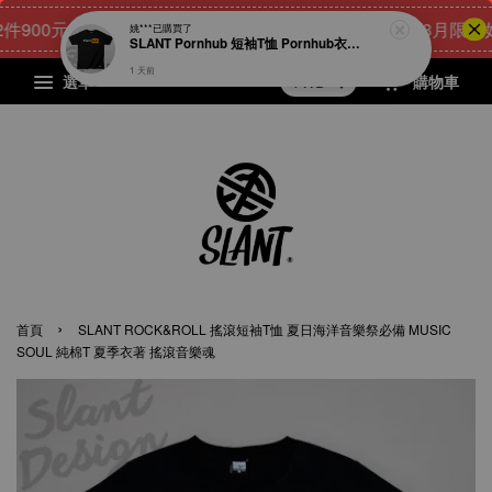
00元
23
16
4
9
[8月限量好禮
點我 立即購
天
小時
分鐘
秒
選單
購物車
›
首頁
SLANT ROCK&ROLL 搖滾短袖T恤 夏日海洋音樂祭必備 MUSIC
SOUL 純棉T 夏季衣著 搖滾音樂魂