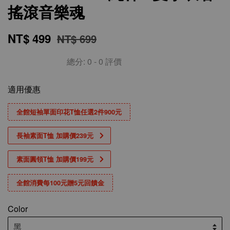
搖滾音樂魂
NT$ 499
NT$ 699
總分:
0
-
0
評價
適用優惠
全館短袖單面印花T恤任選2件900元
長袖素面T恤 加購價239元
素面圓領T恤 加購價199元
全館消費每100元贈5元回饋金
Color