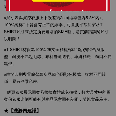
彩飽和度更佳。
※尺寸表與實際衣服上下誤差約2cm(縮率值為5-8%內)，
100%純棉T下皆會有正常的縮率，可量測平常所穿著T-
SHIRT尺寸來決定所要選購的SIZE喔，購買前請詳閱尺寸
說明圖！
※T-SHIRT材質為100% 25支全精梳棉(210g)獨特合身版
型，耐洗不易起毛球、布料舒適透氣、車縫精緻、領口不易
鬆弛。
※由於印刷與電腦螢幕所見顏色因顯色模式、媒材不同關
係，易有些微色差。
網頁衣服展示圖案乃根據實體成衣拍攝，較大尺寸中的圖
案佔衣服比例可能有與商品示意圖有差距，請以實品為主。
★【洗滌四建議】