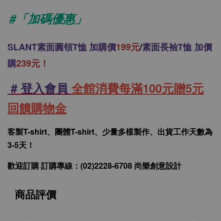
#「加碼優惠」
SLANT
素面圓領T恤 加購價
199元
/
素面長袖T恤 加價
購
239元！
# 登入會員
全館消費每滿100元贈5元
回饋購物金
客製T-shirt、團體T-shirt、少量多樣製作、出貨工作天數為
3-5天！
歡迎訂購 訂購專線：(02)2228-6708 尚樂創意設計
商品評價