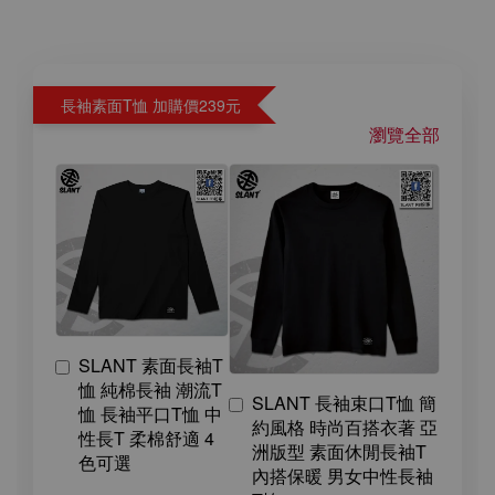
長袖素面T恤 加購價239元
瀏覽全部
SLANT 素面長袖T
恤 純棉長袖 潮流T
SLANT 長袖束口T恤 簡
恤 長袖平口T恤 中
約風格 時尚百搭衣著 亞
性長T 柔棉舒適 4
洲版型 素面休閒長袖T
色可選
內搭保暖 男女中性長袖