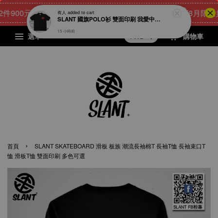
00元
24
3
15
6
[8月限量好禮
點我 立即購
天
小時
分鐘
秒
選單
購物車
›
首頁
SLANT SKATEBOARD 滑板 板族 潮流長袖棉T 長袖T恤 長袖束口T
恤 滑板T恤 雙面印刷 多色可選