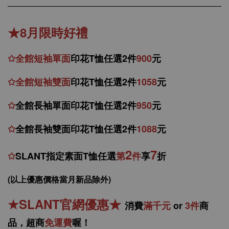
★8月限時好禮
✩
全館
短
袖
單面
印花T恤任選2件
900
元
✩
全館
短袖
雙面
印花T恤
任
選
2件
1058
元
✩
全館
長袖單面印花T恤任
選2件
950
元
✩
全館
長袖雙面印花T恤任
選2件
1088
元
2
7
✩
SLANT指定素面T恤任選
第
件
享
折
(以上優惠價格當月新品除外)
★
SLANT官網優惠
★
消
費
滿千元
or
3件
商
品，
超商
免運費
喔！