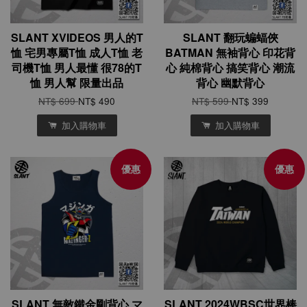
SLANT XVIDEOS 男人的T
SLANT 翻玩蝙蝠俠
恤 宅男專屬T恤 成人T恤 老
BATMAN 無袖背心 印花背
司機T恤 男人最懂 很78的T
心 純棉背心 搞笑背心 潮流
恤 男人幫 限量出品
背心 幽默背心
NT$ 699
NT$ 490
NT$ 599
NT$ 399
加入購物車
加入購物車
優惠
優惠
SLANT 無敵鐵金剛背心 マ
SLANT 2024WBSC世界棒