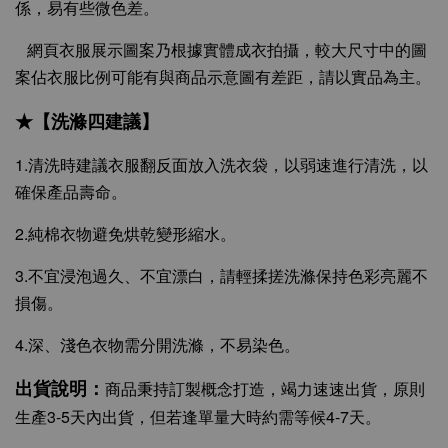
係，易有些微色差。
網頁衣服展示圖案乃根據實體成衣拍攝，較大尺寸中的圖
案佔衣服比例可能有與商品示意圖有差距，請以實品為主。
★【洗滌四建議】
1.清洗時建議衣服翻反面放入洗衣袋，以弱速進行清洗，以
確保產品壽命。
2.純棉衣物避免烘乾變形縮水。
3.不宜浸泡過久、不宜漂白，請輕揉搓洗滌保持色彩亮麗不
損傷。
4.深、淺色衣物需分開洗滌，不易染色。
出貨說明：
商品秉持訂製概念打造，竭力速速出貨，原則
生產3-5天內出貨，但若逢單量大時約需等候4-7天。