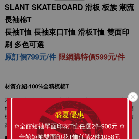
SLANT SKATEBOARD 滑板 板族 潮流
長袖棉T
長袖T恤 長袖束口T恤 滑板T恤 雙面印
刷 多色可選
原訂價799元/件
限網購特價599元/件
SLANT 素面中性 短袖T恤 百搭T恤 潮牌品質
100%精梳環紡棉 亞洲版型 經典合身12色可選
材質介紹-100%全精梳棉T
未處理的棉纖維含有許多雜質，纖維也長短不一，所以可用
-
+
NT$ 199
精梳機將雜質除掉，梳理棉纖維，以紡出較更均勻精細的精
NT$ 299
盛夏優惠
梳棉紗。精梳棉紗製成的衣服在質感、耐洗與耐用度都有較
高的品質水準，經多次洗滌不易起毛球，不易掉棉絮。
✩全館短袖單面印花T恤任選2件900元 ✩
加入購物車
全館短袖雙面印花T恤任選2件1058元
商品描述：訂製化圖像精心印刷，將 SLANT TEE穿