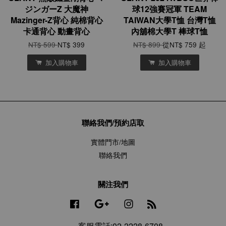
ジンガーZ 大魔神
球12強賽冠軍 TEAM
Mazinger-Z背心 純棉背心
TAIWAN大學T恤 台灣T恤
卡通背心 動畫背心
內舖棉大學T 棒球T恤
NT$ 599
NT$ 399
NT$ 899
從
NT$ 759
起
加入購物車
加入購物車
聯絡我們/預約店取
實體門市/地圖
聯絡我們
關注我們
Facebook
Google
Instagram
RSS
客服電話:02-2228-6708