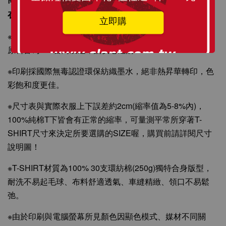
在身上更顯個人風格與時尚感。
立即購
※T-SHIRT原料從織染剪裁、車縫整燙、印刷製程與包裝材
原料皆為MIT台灣製造，請安心選購！
※印刷採國際無毒認證環保紡織墨水，絕非熱昇華轉印，色
彩飽和度更佳。
※尺寸表與實際衣服上下誤差約2cm(縮率值為5-8%內)，
100%純棉T下皆會有正常的縮率，可量測平常所穿著T-
SHIRT尺寸來決定所要選購的SIZE喔，購買前請詳閱尺寸
說明圖！
※T-SHIRT材質為100% 30支環紡棉(250g)獨特合身版型，
耐洗不易起毛球、布料舒適透氣、車縫精緻、領口不易鬆
弛。
※由於印刷與電腦螢幕所見顏色因顯色模式、媒材不同關