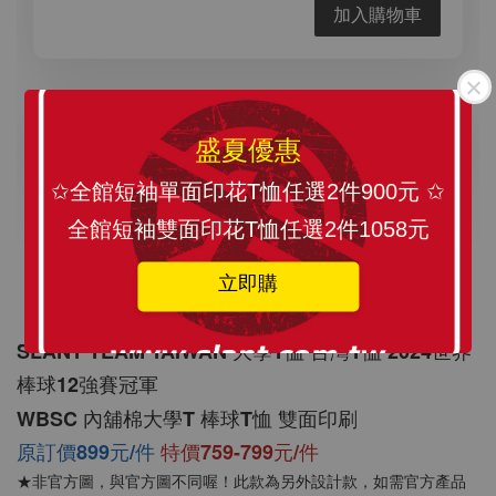
加入購物車
素面圓領T恤 加購價199元
盛夏優惠
✩全館短袖單面印花T恤任選2件900元 ✩
全館短袖雙面印花T恤任選2件1058元
立即購
瀏覽更多
SLANT TEAM TAIWAN 大學T恤 台灣T恤 2024世界
棒球12強賽冠軍
WBSC 內舖棉大學T 棒球T恤 雙面印刷
原訂價899元/件
特價759-799元/件
★非官方圖，與官方圖不同喔！此款為另外設計款，如需官方產品