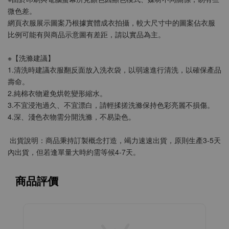
微色差。
網頁衣服展示圖案乃根據實體成衣拍攝，較大尺寸中的圖案佔衣服
比例可能有與商品示意圖有差距，請以實品為主。
※【洗滌建議】
1.清洗時建議衣服翻反面放入洗衣袋，以弱速進行清洗，以確保產品
壽命。
2.純棉衣物避免烘乾變形縮水。
3.不宜浸泡過久、不宜漂白，請輕揉搓洗滌保持色彩亮麗不損傷。
4.深、淺色衣物需分開洗滌，不易染色。
 出貨說明：商品秉持訂製概念打造，竭力速速出貨，原則生產3-5天
內出貨，但若逢單量大時約需等候4-7天。
商品評價