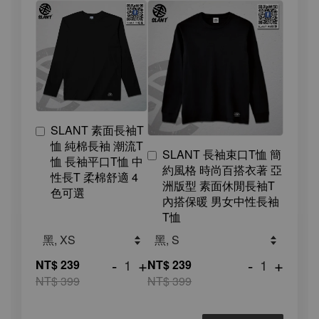
SLANT 素面長袖T
恤 純棉長袖 潮流T
SLANT 長袖束口T恤 簡
恤 長袖平口T恤 中
約風格 時尚百搭衣著 亞
性長T 柔棉舒適 4
洲版型 素面休閒長袖T
色可選
內搭保暖 男女中性長袖
T恤
-
+
-
+
NT$ 239
NT$ 239
NT$ 399
NT$ 399