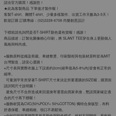
請洽官方購買！感謝您！
★此為客製商品 下單後才製作喔！
客製T-shirt、團體T-shirt、少量多樣製作、出貨工作天數為3-5天！
歡迎訂購 訂購專線：(02)2228-6708 尚樂創意設計
SLANT 素面中性 短袖T恤 百搭T恤 潮牌品質
100%精梳環紡棉 亞洲版型 經典合身12色可選
下標前請先詢問是否T-SHIRT顏色還有貨喔！感謝！
商品描述：訂製化圖像精心印刷，將 SLANT TEE穿在身上更顯個人
風格與時尚感。
-
+
NT$ 199
NT$ 299
※服飾原料從織染剪裁、車縫整燙、印刷製程與包裝材原料皆為MIT
台灣製造，請安心選購！
※尺寸表與實際衣服上下誤差約2cm(縮率值為5-8%內)皆會有正常的
加入購物車
縮率。
  可量測平常所穿著T-SHIRT尺寸來決定所要選購的SIZE喔，購買前
請詳閱尺寸說明圖！
  避免尺寸不合所造成來回退換寄運需由買家承擔，懇請買家確定適
合的尺寸再下標喔！
※服飾材質為CVC(50%POLY+ 50%COTTON) 獨特合身版型，布料
舒適保暖、車縫精緻、領口不易鬆弛。
※由於印刷與電腦螢幕所見顏色因顯色模式、媒材不同關係，易有些