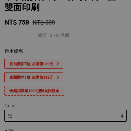
雙面印刷
NT$ 759
NT$ 899
總分:
0
-
0
評價
適用優惠
長袖素面T恤 加購價239元
素面圓領T恤 加購價199元
全館消費每100元贈5元回饋金
Color
Size