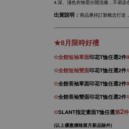
4.深、淺色衣物需分開洗滌，不易染
出貨說明：
商品秉持訂製概念打造，
★8月限時好禮
✩
全館
短
袖
單面
印花T恤任選2件
✩
全館
短袖
雙面
印花T恤
任
選
2件
✩
全館
長袖單面印花T恤任
選2件
✩
全館
長袖雙面印花T恤任
選2件
2
✩
SLANT指定素面T恤任選
第
件
(以上優惠價格當月新品除外)