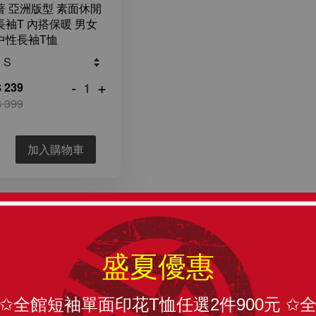
著 亞洲版型 素面休閒
長袖T 內搭保暖 男女
中性長袖T恤
-
+
 239
 399
加入購物車
盛夏優惠
✩全館短袖單面印花T恤任選2件900元 ✩