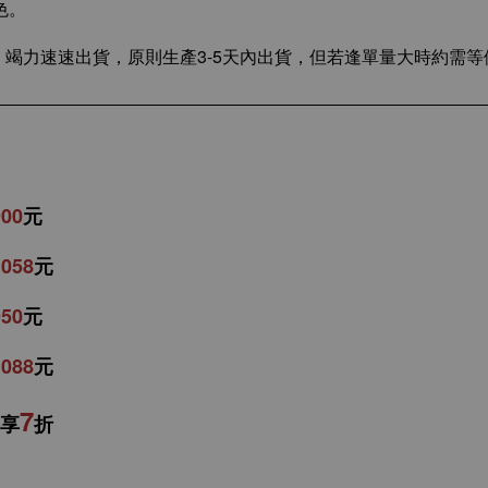
色。
竭力速速出貨，原則生產3-5天內出貨，但若逢單量大時約需等候
900
元
1058
元
950
元
1088
元
7
享
折