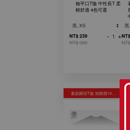
袖平口T恤 中性長T 柔
棉舒適 4色可選
-
+
NT$ 239
NT$
NT$ 399
NT$
素面圓領T恤 加購價199元