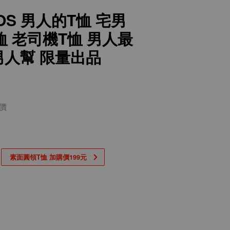
EOS 男人的T恤 宅男
恤 老司機T恤 男人最
 男人幫 限量出品
價
素面圓領T恤 加購價199元