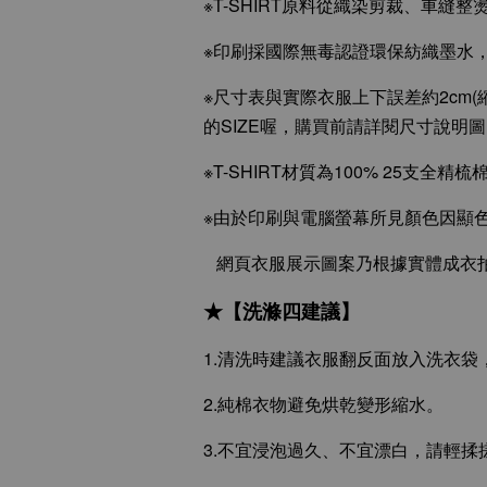
※T-SHIRT原料從織染剪裁、車縫
※印刷採國際無毒認證環保紡織墨水
※尺寸表與實際衣服上下誤差約2cm(
的SIZE喔，購買前請詳閱尺寸說明
※T-SHIRT材質為100% 25支
※由於印刷與電腦螢幕所見顏色因顯
網頁衣服展示圖案乃根據實體成衣拍
★【洗滌四建議】
1.清洗時建議衣服翻反面放入洗衣
2.純棉衣物避免烘乾變形縮水。
3.不宜浸泡過久、不宜漂白，請輕