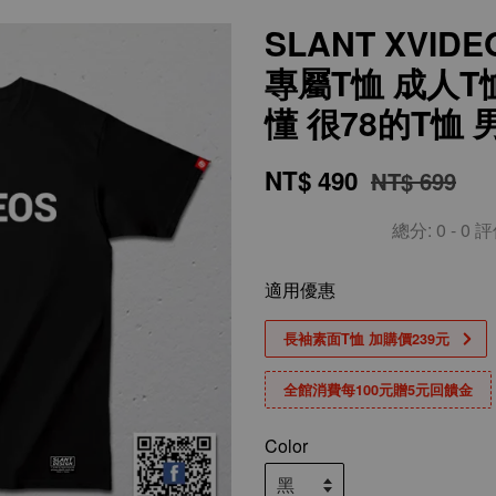
SLANT XVID
專屬T恤 成人T
懂 很78的T恤
NT$ 490
NT$ 699
總分:
0
-
0
評
適用優惠
長袖素面T恤 加購價239元
全館消費每100元贈5元回饋金
Color