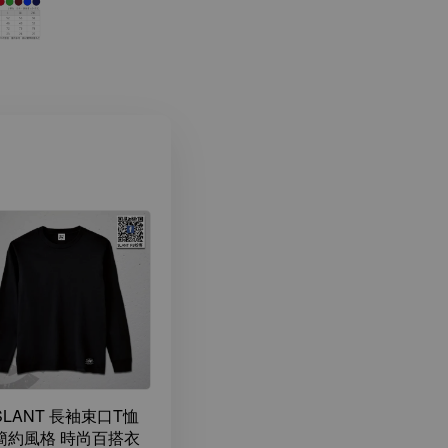
SLANT 長袖束口T恤
簡約風格 時尚百搭衣