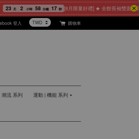
2
58
15
[8月限量好禮] ★ 全館長袖雙面印花T恤任
天
小時
分鐘
秒
cebook 登入
購物車
| 潮流 系列
運動 | 機能 系列