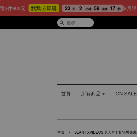
00元
23
2
58
15
[8月限量好禮
點我 立即購
天
小時
分鐘
秒
搜尋
首頁
所有商品
ON SA
›
首頁
SLANT XVIDEOS 男人的T恤 宅男