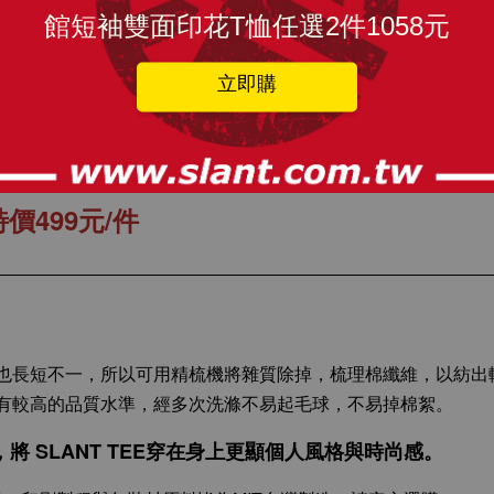
館短袖雙面印花T恤任選2件1058元
瀏覽更多
男人的T恤 宅男專屬T恤 成人T恤 老司機T恤 
立即購
真的很78的T恤 限量出品
人才懂
價499元/件
也長短不一，所以可用精梳機將雜質除掉，梳理棉纖維，以紡出
有較高的品質水準，經多次洗滌不易起毛球，不易掉棉絮。
 SLANT TEE穿在身上更顯個人風格與時尚感。