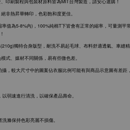
整燙、印刷製程與包裝材原料皆為MIT台灣製造，請安心選購！
，絕非熱昇華轉印，色彩飽和度更佳。
縮率值為5-8%內)，100%純棉T下皆會有正常的縮率，可量測平常
圖！
全精梳棉(210g)獨特合身版型，耐洗不易起毛球、布料舒適透氣、車
色模式、媒材不同關係，易有些微色差。
攝，較大尺寸中的圖案佔衣服比例可能有與商品示意圖有差距
袋，以弱速進行清洗，以確保產品壽命。
揉搓洗滌保持色彩亮麗不損傷。