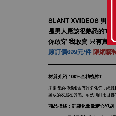
SLANT XVIDEOS 
是男人應該很熟悉的T恤 
SLANT 素面中性 短袖
你敢穿 我敢賣 只有真男
T恤 百搭T恤 潮牌品質
100%精梳環紡棉 亞洲
原訂價699元/件
限網購特
版型 經典合身12色可
選
-
+
NT$ 199
材質介紹-100%全精梳棉T
NT$ 299
未處理的棉纖維含有許多雜質，纖維
製成的衣服在質感、耐洗與耐用度都
加入購物車
商品描述：訂製化圖像精心印刷，將