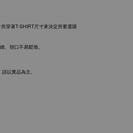
所穿著T-SHIRT尺寸來決定所要選購
縫精緻、領口不易鬆弛。
，請以實品為主。