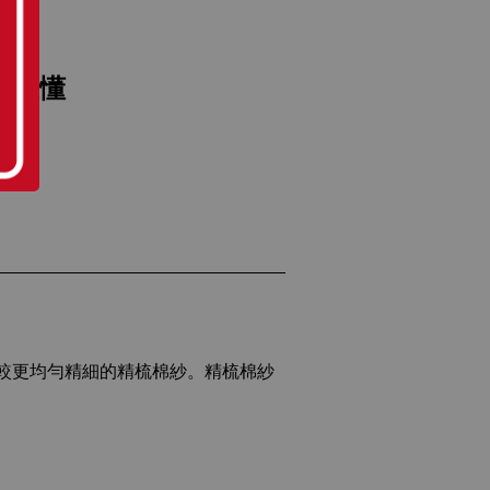
男人最懂
較更均勻精細的精梳棉紗。精梳棉紗