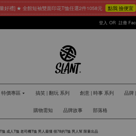
] ★ 全館短袖雙面印花T恤任選2件1058元
23
點我 撿便宜
登入
OR
註冊
Fa
LE 特價專區
搞笑 | 翻玩 系列
創意 | 時事 系列
品牌 
購物需知
品牌故事
部落格
專屬T恤 成人T恤 老司機T恤 男人最懂 很78的T恤 男人幫 限量出品